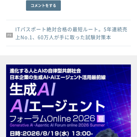
コメントをする
ITパスポート絶対合格の最短ルート。5年連続売
PR
PR
PR
上No.1、60万人が手に取った試験対策本