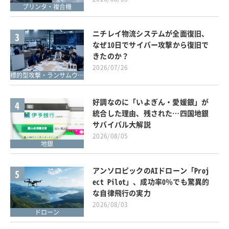
プリンタ・複合機
ニチレイ物流システムが全面復旧、
3
なぜ10日でサイバー攻撃から復旧で
きたのか？
2026/07/26
標的型攻撃・ランサムウェア対策
好調なのに「いよぎん・愛媛銀」が
4
統合した理由、残された…四国地銀
サバイバル大解説
2026/08/05
地銀
アンソロピックのAIドローン「Proj
5
ect Pilot」、成功率0％でも驚異的
な自律飛行の実力
2026/08/03
ドローン