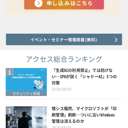
イベント・セミナー情報掲載(無料)
アクセス総合ランキング
「生成AIの利用禁止」では防げな
1
い…IPAが説く「シャドーAI」5つの
対策
2026/08/03
セキュリティ総論
情シス騒然、マイクロソフトが「印
2
刷管理」刷新…ついに古いWindows
管理は消えるのか
2026/08/05