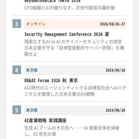
BeyondTheBlack TOKYO 2026
CFO組織とAIが織りなす、次世代経営の羅針盤
3
オンライン
2026/08/26-27
Security Management Conference 2026 夏
現実化するAI vs AI のサイバーセキュリティの攻防
日本企業を守る「自律型能動的サイバー防御」を構
築せよ
4
東京都
2026/09/18
DX&AI Forum 2026 秋 東京
AGI時代のエージェンティックな自律型社会へAI×デ
ジタルを駆使した日本企業のAX戦略
5
東京都
2026/08/28
AI産業戦略 実践講座
生成 AI ブームのその先へ ── AI 産業全体を俯瞰
し、35 年先の事