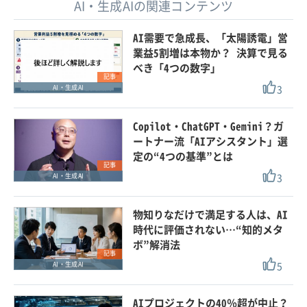
AI・生成AIの関連コンテンツ
AI需要で急成長、「太陽誘電」営
業益5割増は本物か？ 決算で見る
べき「4つの数字」
記事
3
AI・生成AI
Copilot・ChatGPT・Gemini？ガ
ートナー流「AIアシスタント」選
定の“4つの基準”とは
記事
3
AI・生成AI
物知りなだけで満足する人は、AI
時代に評価されない…“知的メタ
ボ”解消法
記事
5
AI・生成AI
AIプロジェクトの40％超が中止？