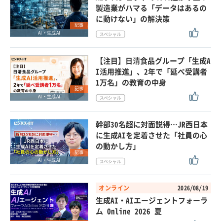
製造業がハマる「データはあるの
に動けない」の解決策
記事
AI・生成AI
【注目】日清食品グループ「生成A
I活用推進」、2年で「延べ受講者
1万名」の教育の中身
記事
AI・生成AI
幹部30名超に対面説得…JR西日本
に生成AIを定着させた「社員の心
の動かし方」
記事
AI・生成AI
オンライン
2026/08/19
生成AI・AIエージェントフォーラ
ム Online 2026 夏