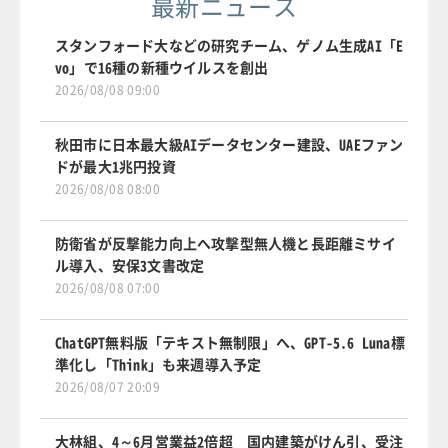
最新ニュース
スタンフォード大などの研究チーム、ゲノム生成AI「E
vo」で16種の新種ウイルスを創出
2026/08/08 09:00
秋田市に日本最大級AIデータセンター建設、UAEファン
ドが最大1兆円投資
2026/08/08 08:00
防衛省が反撃能力向上へ攻撃型無人機と長距離ミサイ
ル導入、安保3文書改定
2026/08/08 07:00
ChatGPT無料版「テキスト無制限」へ、GPT-5.6 Luna標
準化し「Think」も来週導入予定
2026/08/07 20:09
大林組、4～6月営業益2倍超 国内建築がけん引、受注