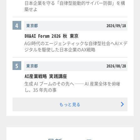
日本企業を守る「自律型能動的サイバー防御」を構
築せよ
4
東京都
2026/09/18
DX&AI Forum 2026 秋 東京
AGI時代のエージェンティックな自律型社会へAI×デ
ジタルを駆使した日本企業のAX戦略
5
東京都
2026/08/28
AI産業戦略 実践講座
生成 AI ブームのその先へ ── AI 産業全体を俯瞰
し、35 年先の事
もっと見る