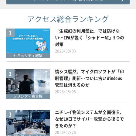
アクセス総合ランキング
「生成AIの利用禁止」では防げな
1
い…IPAが説く「シャドーAI」5つの
対策
2026/08/03
セキュリティ総論
情シス騒然、マイクロソフトが「印
2
刷管理」刷新…ついに古いWindows
管理は消えるのか
2026/08/05
プリンタ・複合機
ニチレイ物流システムが全面復旧、
3
なぜ10日でサイバー攻撃から復旧で
きたのか？
2026/07/26