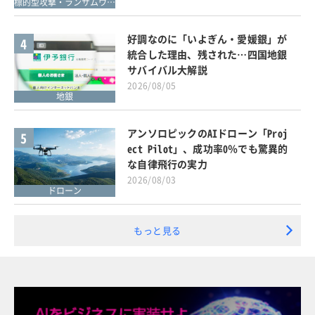
標的型攻撃・ランサムウェア対策
好調なのに「いよぎん・愛媛銀」が
4
統合した理由、残された…四国地銀
サバイバル大解説
2026/08/05
地銀
アンソロピックのAIドローン「Proj
5
ect Pilot」、成功率0％でも驚異的
な自律飛行の実力
2026/08/03
ドローン
もっと見る