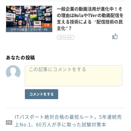
一般企業の動画活用が進化中！そ
の理由はHuluやTVerの動画配信を
支える技術による "配信技術の民
記事
主化"？
デザイン経営・ブランド・PR
あなたの投稿
コメントをする
ITパスポート絶対合格の最短ルート。5年連続売
PR
PR
PR
上No.1、60万人が手に取った試験対策本