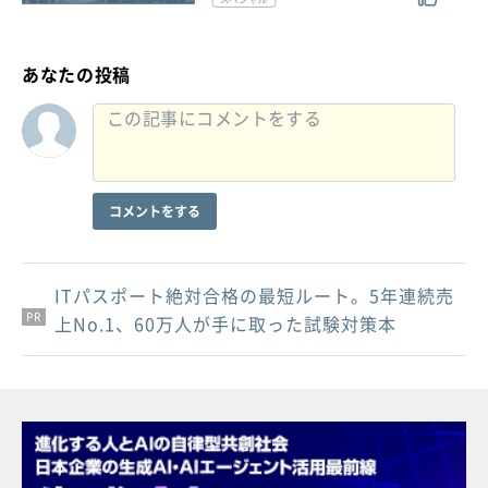
あなたの投稿
コメントをする
ITパスポート絶対合格の最短ルート。5年連続売
PR
PR
PR
上No.1、60万人が手に取った試験対策本