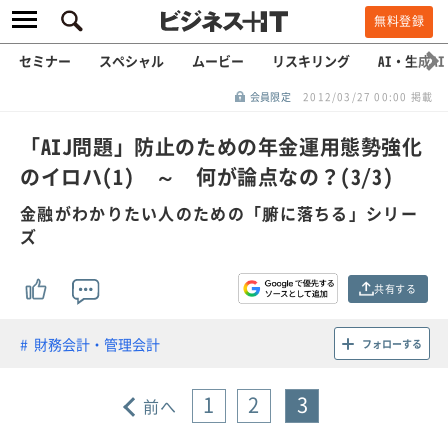
無料登録
セミナー
スペシャル
ムービー
リスキリング
AI・生成AI
会員限定
2012/03/27 00:00 掲載
「AIJ問題」防止のための年金運用態勢強化
のイロハ(1) ～ 何が論点なの？(3/3)
金融がわかりたい人のための「腑に落ちる」シリー
ズ
共有する
財務会計・管理会計
フォローする
1
2
3
前へ