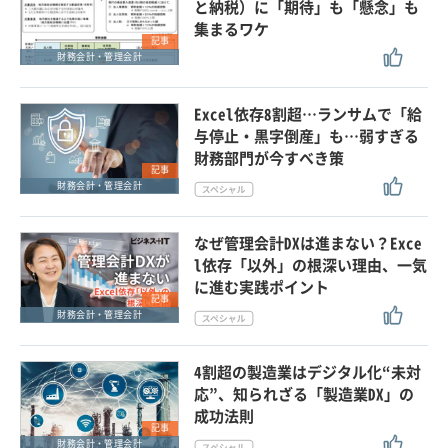
と納税）に「期待」も「懸念」も
集まるワケ
記事
財務会計・管理会計
Excel依存8割超…ランサムで「給
与停止・黒字倒産」も…弱すぎる
財務部門が今すべき策
記事
財務会計・管理会計
なぜ管理会計DXは進まない？Exce
l依存「以外」の根深い理由、一気
に進む実践ポイント
記事
財務会計・管理会計
4割超の製造業はデジタル化“未対
応”、知られざる「製造業DX」の
成功法則
記事
財務会計・管理会計