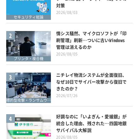
対策
2026/08/03
セキュリティ総論
情シス騒然、マイクロソフトが「印
2
刷管理」刷新…ついに古いWindows
管理は消えるのか
2026/08/05
プリンタ・複合機
ニチレイ物流システムが全面復旧、
3
なぜ10日でサイバー攻撃から復旧で
きたのか？
2026/07/26
標的型攻撃・ランサムウェア対策
好調なのに「いよぎん・愛媛銀」が
4
統合した理由、残された…四国地銀
サバイバル大解説
2026/08/05