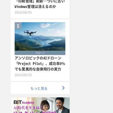
「印刷管理」刷新…ついに古い
Windows管理は消えるのか
2026/08/05
5
ドローン
アンソロピックのAIドローン
「Project Pilot」、成功率0％
でも驚異的な自律飛行の実力
2026/08/03
もっと見る