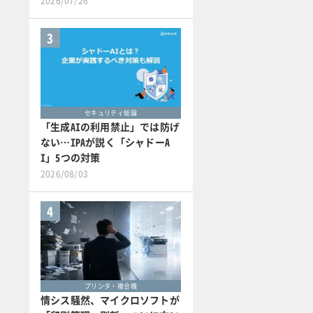
2026/07/26
3
セキュリティ総論
「生成AIの利用禁止」では防げ
ない…IPAが説く「シャドーA
I」5つの対策
2026/08/03
4
プリンタ・複合機
情シス騒然、マイクロソフトが