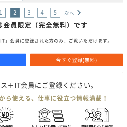
1
2
3
4
5
次へ
は
会員限定（完全無料）です
IT」会員に登録された方のみ、ご覧いただけます。
今すぐ登録(無料)
ス＋IT会員に
ご登録ください。
から使える、
仕事に役立つ情報満載！
完全無料
トレンドを聞いて学ぶ
興味関心のみ厳選