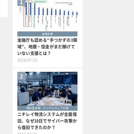
1
金融政策
金融庁も認める“手つかずの3領
域”、地銀・信金がまだ稼げて
いない支援とは？
2026/07/31
2
標的型攻撃・ランサムウェア対策
ニチレイ物流システムが全面復
旧、なぜ10日でサイバー攻撃か
ら復旧できたのか？