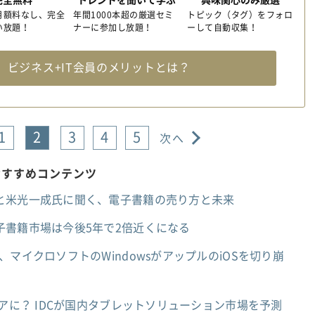
月額料なし、完全
年間1000本超の厳選セミ
トピック（タグ）をフォロ
い放題！
ナーに参加し放題！
ーして自動収集！
料
ビジネス+IT会員のメリットとは？
1
2
3
4
5
次へ
おすすめコンテンツ
と米光一成氏に聞く、電子書籍の売り方と未来
子書籍市場は今後5年で2倍近くになる
マイクロソフトのWindowsがアップルのiOSを切り崩
ェアに？ IDCが国内タブレットソリューション市場を予測