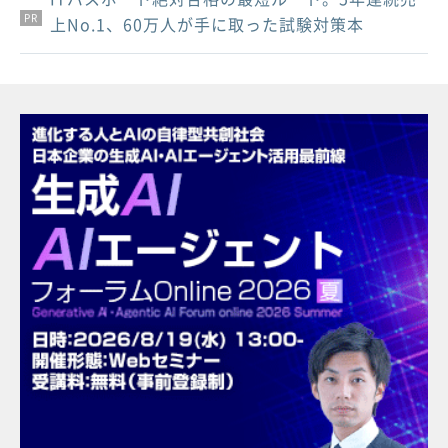
PR
PR
PR
上No.1、60万人が手に取った試験対策本