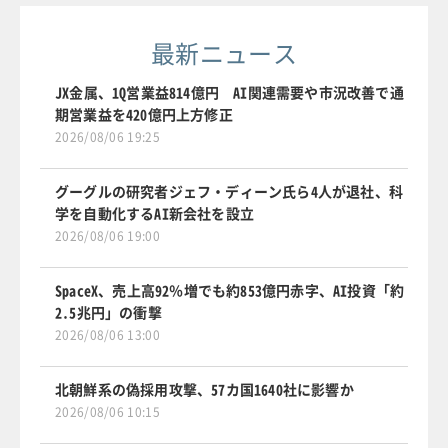
最新ニュース
JX金属、1Q営業益814億円 AI関連需要や市況改善で通
期営業益を420億円上方修正
2026/08/06 19:25
グーグルの研究者ジェフ・ディーン氏ら4人が退社、科
学を自動化するAI新会社を設立
2026/08/06 19:00
SpaceX、売上高92％増でも約853億円赤字、AI投資「約
2.5兆円」の衝撃
2026/08/06 13:00
北朝鮮系の偽採用攻撃、57カ国1640社に影響か
2026/08/06 10:15