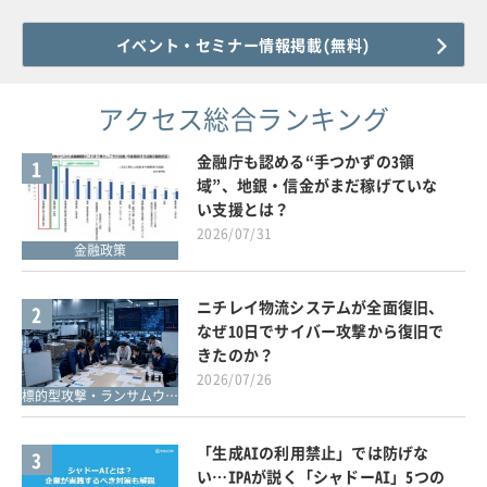
イベント・セミナー情報掲載(無料)
アクセス総合ランキング
金融庁も認める“手つかずの3領
1
域”、地銀・信金がまだ稼げていな
い支援とは？
2026/07/31
金融政策
ニチレイ物流システムが全面復旧、
2
なぜ10日でサイバー攻撃から復旧で
きたのか？
2026/07/26
標的型攻撃・ランサムウェア対策
「生成AIの利用禁止」では防げな
3
い…IPAが説く「シャドーAI」5つの