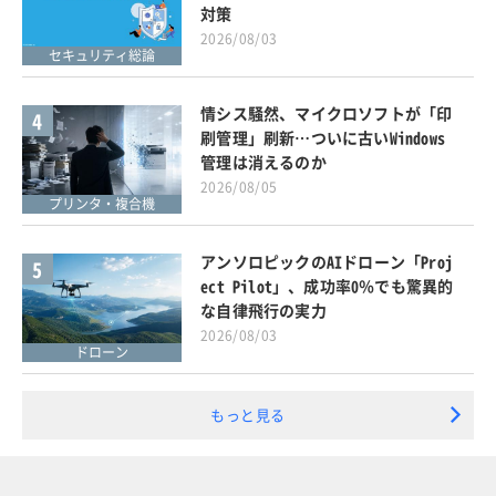
対策
2026/08/03
セキュリティ総論
情シス騒然、マイクロソフトが「印
4
刷管理」刷新…ついに古いWindows
管理は消えるのか
2026/08/05
プリンタ・複合機
アンソロピックのAIドローン「Proj
5
ect Pilot」、成功率0％でも驚異的
な自律飛行の実力
2026/08/03
ドローン
もっと見る