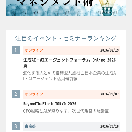
注目のイベント・セミナーランキング
1
オンライン
2026/08/19
生成AI・AIエージェントフォーラム Online 2026
夏
進化する人とAIの自律型共創社会日本企業の生成A
I・AIエージェント活用最前線
2
オンライン
2026/09/02
BeyondTheBlack TOKYO 2026
CFO組織とAIが織りなす、次世代経営の羅針盤
3
東京都
2026/09/18