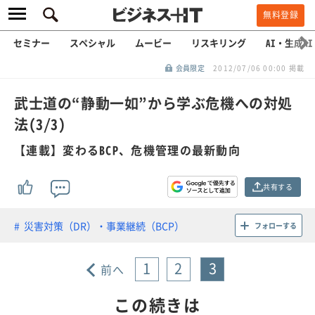
無料登録
セミナー
スペシャル
ムービー
リスキリング
AI・生成AI
会員限定
2012/07/06 00:00 掲載
武士道の“静動一如”から学ぶ危機への対処
法(3/3)
【連載】変わるBCP、危機管理の最新動向
共有する
災害対策（DR）・事業継続（BCP）
フォローする
1
2
3
前へ
この続きは