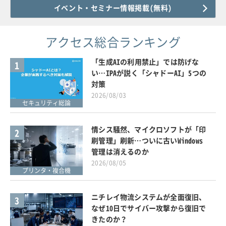
イベント・セミナー情報掲載(無料)
アクセス総合ランキング
「生成AIの利用禁止」では防げな
1
い…IPAが説く「シャドーAI」5つの
対策
2026/08/03
セキュリティ総論
情シス騒然、マイクロソフトが「印
2
刷管理」刷新…ついに古いWindows
管理は消えるのか
2026/08/05
プリンタ・複合機
ニチレイ物流システムが全面復旧、
3
なぜ10日でサイバー攻撃から復旧で
きたのか？