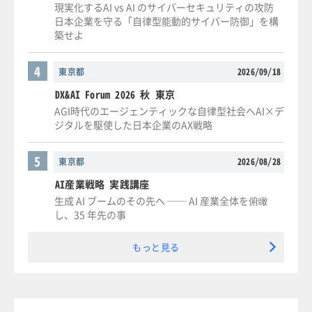
現実化するAI vs AI のサイバーセキュリティの攻防
日本企業を守る「自律型能動的サイバー防御」を構
築せよ
4
東京都
2026/09/18
DX&AI Forum 2026 秋 東京
AGI時代のエージェンティックな自律型社会へAI×デ
ジタルを駆使した日本企業のAX戦略
5
東京都
2026/08/28
AI産業戦略 実践講座
生成 AI ブームのその先へ ── AI 産業全体を俯瞰
し、35 年先の事
もっと見る