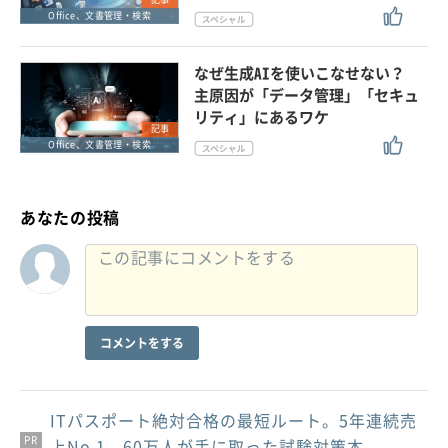
Office、文書管理・検索
なぜ生成AIを使いこなせない？
主原因が「データ管理」「セキュ
リティ」にあるワケ
記事
Office、文書管理・検索
あなたの投稿
コメントをする
ITパスポート絶対合格の最短ルート。5年連続売
PR
PR
PR
上No.1、60万人が手に取った試験対策本