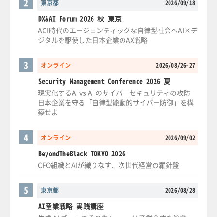
2
東京都
2026/09/18
DX&AI Forum 2026 秋 東京
AGI時代のエージェンティックな自律型社会へAI×デ
ジタルを駆使した日本企業のAX戦略
3
オンライン
2026/08/26-27
Security Management Conference 2026 夏
現実化するAI vs AI のサイバーセキュリティの攻防
日本企業を守る「自律型能動的サイバー防御」を構
築せよ
4
オンライン
2026/09/02
BeyondTheBlack TOKYO 2026
CFO組織とAIが織りなす、次世代経営の羅針盤
5
東京都
2026/08/28
AI産業戦略 実践講座