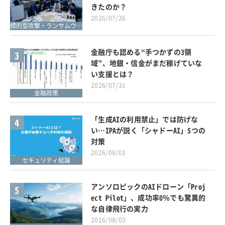
きたのか？
2026/07/26
標的型攻撃・ランサムウェア対策
金融庁も認める“手つかずの3領
3
域”、地銀・信金がまだ稼げていな
い支援とは？
2026/07/31
金融政策
「生成AIの利用禁止」では防げな
4
い…IPAが説く「シャドーAI」5つの
対策
2026/08/03
セキュリティ総論
アンソロピックのAIドローン「Proj
5
ect Pilot」、成功率0％でも驚異的
な自律飛行の実力
2026/08/03