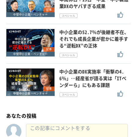
業DXのヤバすぎる成果
記事
中堅中小企業・ベンチャー
中小企業の52.7％が後継者不在、
それでも成長企業が密かに着手す
る“逆転DX”の正体
記事
中堅中小企業・ベンチャー
中小企業のDX実施率「衝撃の4.
6％」…経産省が語る実は「ITベ
ンダーら」にもある課題
記事
中堅中小企業・ベンチャー
あなたの投稿