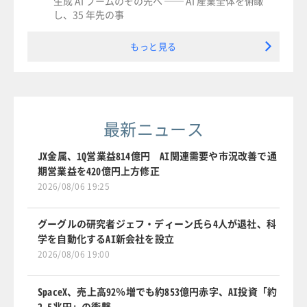
生成 AI ブームのその先へ ── AI 産業全体を俯瞰
し、35 年先の事
もっと見る
最新ニュース
JX金属、1Q営業益814億円 AI関連需要や市況改善で通
期営業益を420億円上方修正
2026/08/06 19:25
グーグルの研究者ジェフ・ディーン氏ら4人が退社、科
学を自動化するAI新会社を設立
2026/08/06 19:00
SpaceX、売上高92％増でも約853億円赤字、AI投資「約
2.5兆円」の衝撃