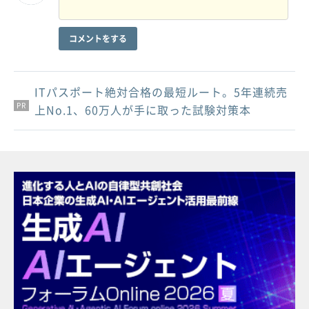
コメントをする
ITパスポート絶対合格の最短ルート。5年連続売
PR
PR
PR
上No.1、60万人が手に取った試験対策本