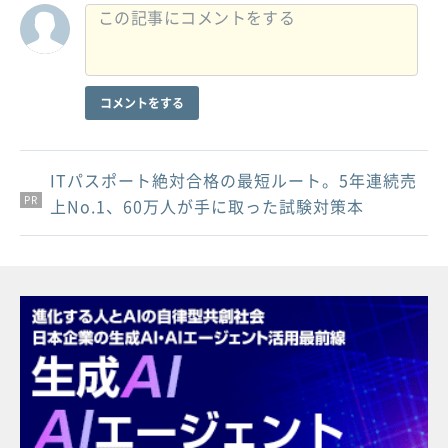
コメントをする
ITパスポート絶対合格の最短ルート。5年連続売
PR
PR
PR
上No.1、60万人が手に取った試験対策本