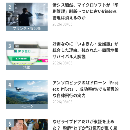
情シス騒然、マイクロソフトが「印
2
刷管理」刷新…ついに古いWindows
管理は消えるのか
2026/08/05
プリンタ・複合機
好調なのに「いよぎん・愛媛銀」が
3
統合した理由、残された…四国地銀
サバイバル大解説
2026/08/05
地銀
アンソロピックのAIドローン「Proj
4
ect Pilot」、成功率0％でも驚異的
な自律飛行の実力
2026/08/03
ドローン
なぜライブドアだけが東証を止め
5
た？ 粉飾“わずか”53億円が重く見