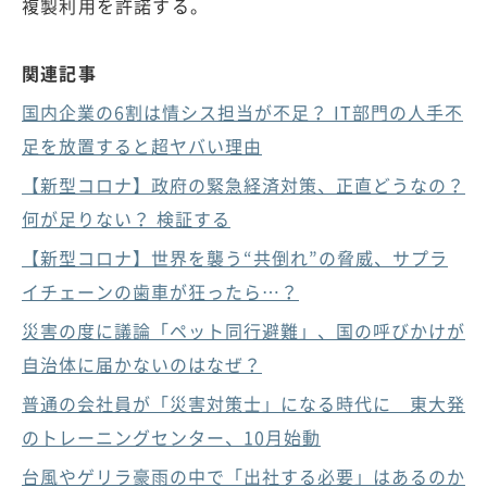
複製利用を許諾する。
関連記事
国内企業の6割は情シス担当が不足？ IT部門の人手不
足を放置すると超ヤバい理由
【新型コロナ】政府の緊急経済対策、正直どうなの？
何が足りない？ 検証する
【新型コロナ】世界を襲う“共倒れ”の脅威、サプラ
イチェーンの歯車が狂ったら…？
災害の度に議論「ペット同行避難」、国の呼びかけが
自治体に届かないのはなぜ？
普通の会社員が「災害対策士」になる時代に 東大発
のトレーニングセンター、10月始動
台風やゲリラ豪雨の中で「出社する必要」はあるのか