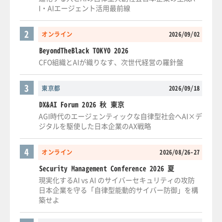
I・AIエージェント活用最前線
2
オンライン
2026/09/02
BeyondTheBlack TOKYO 2026
CFO組織とAIが織りなす、次世代経営の羅針盤
3
東京都
2026/09/18
DX&AI Forum 2026 秋 東京
AGI時代のエージェンティックな自律型社会へAI×デ
ジタルを駆使した日本企業のAX戦略
4
オンライン
2026/08/26-27
Security Management Conference 2026 夏
現実化するAI vs AI のサイバーセキュリティの攻防
日本企業を守る「自律型能動的サイバー防御」を構
築せよ