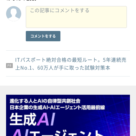
コメントをする
ITパスポート絶対合格の最短ルート。5年連続売
PR
PR
PR
上No.1、60万人が手に取った試験対策本