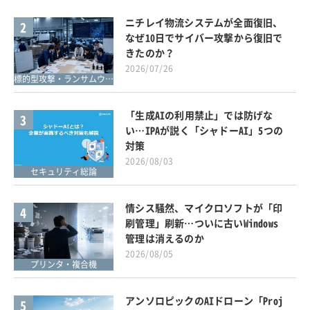
ニチレイ物流システムが全面復旧、
2
なぜ10日でサイバー攻撃から復旧で
きたのか？
2026/07/26
標的型攻撃・ランサムウェア対策
「生成AIの利用禁止」では防げな
3
い…IPAが説く「シャドーAI」5つの
対策
2026/08/03
セキュリティ総論
情シス騒然、マイクロソフトが「印
4
刷管理」刷新…ついに古いWindows
管理は消えるのか
2026/08/05
プリンタ・複合機
アンソロピックのAIドローン「Proj
5