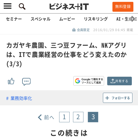
無料登録
セミナー
スペシャル
ムービー
リスキリング
AI・生成AI
会員限定
2016/01/29 06:45 掲載
カガヤキ農園、三つ豆ファーム、NKアグリ
は、ITで農業経営の仕事をどう変えたのか
(3/3)
共有する
業務効率化
フォローする
1
2
3
前へ
この続きは