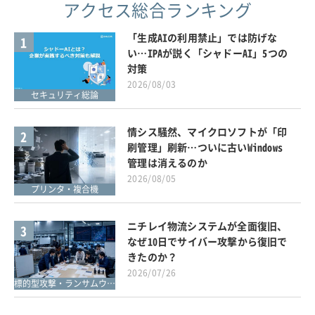
アクセス総合ランキング
「生成AIの利用禁止」では防げな
1
い…IPAが説く「シャドーAI」5つの
対策
2026/08/03
セキュリティ総論
情シス騒然、マイクロソフトが「印
2
刷管理」刷新…ついに古いWindows
管理は消えるのか
2026/08/05
プリンタ・複合機
ニチレイ物流システムが全面復旧、
3
なぜ10日でサイバー攻撃から復旧で
きたのか？
2026/07/26
標的型攻撃・ランサムウェア対策