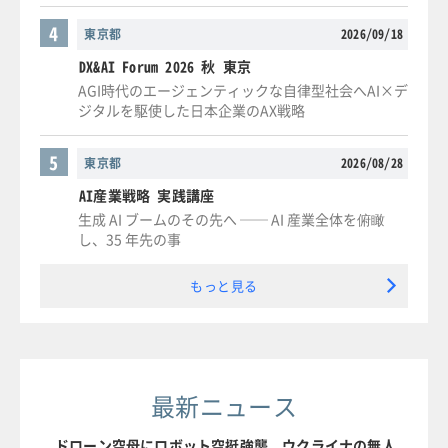
4
東京都
2026/09/18
DX&AI Forum 2026 秋 東京
AGI時代のエージェンティックな自律型社会へAI×デ
ジタルを駆使した日本企業のAX戦略
5
東京都
2026/08/28
AI産業戦略 実践講座
生成 AI ブームのその先へ ── AI 産業全体を俯瞰
し、35 年先の事
もっと見る
最新ニュース
ドローン空母にロボット空挺強襲、ウクライナの無人