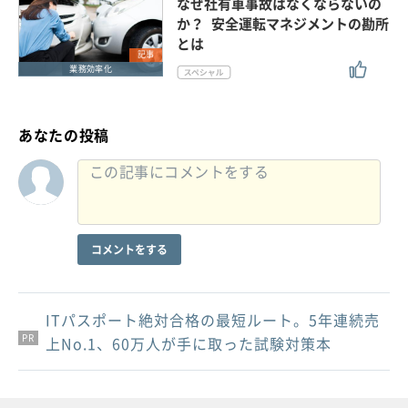
なぜ社有車事故はなくならないの
か？ 安全運転マネジメントの勘所
とは
記事
業務効率化
あなたの投稿
コメントをする
ITパスポート絶対合格の最短ルート。5年連続売
PR
PR
PR
上No.1、60万人が手に取った試験対策本