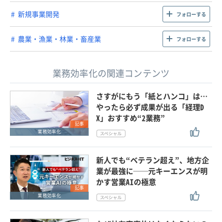
新規事業開発
フォローする
農業・漁業・林業・畜産業
フォローする
業務効率化の関連コンテンツ
さすがにもう「紙とハンコ」は…
やったら必ず成果が出る「経理D
X」おすすめ“2業務”
記事
業務効率化
新人でも“ベテラン超え”、地方企
業が最強に──元キーエンスが明
かす営業AIの極意
記事
業務効率化