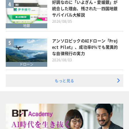
好調なのに「いよぎん・愛媛銀」が
4
統合した理由、残された…四国地銀
サバイバル大解説
2026/08/05
地銀
アンソロピックのAIドローン「Proj
5
ect Pilot」、成功率0％でも驚異的
な自律飛行の実力
2026/08/03
ドローン
もっと見る