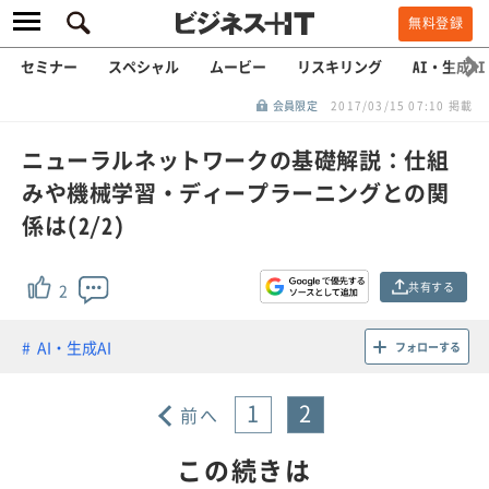
無料登録
セミナー
スペシャル
ムービー
リスキリング
AI・生成AI
会員限定
2017/03/15 07:10 掲載
ニューラルネットワークの基礎解説：仕組
みや機械学習・ディープラーニングとの関
係は(2/2)
共有する
2
AI・生成AI
フォローする
1
2
前へ
この続きは