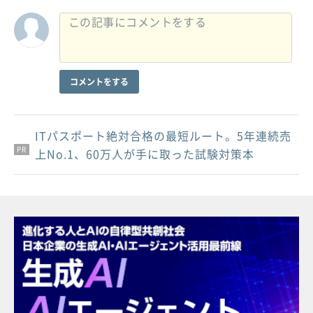
コメントをする
ITパスポート絶対合格の最短ルート。5年連続売
PR
PR
PR
上No.1、60万人が手に取った試験対策本