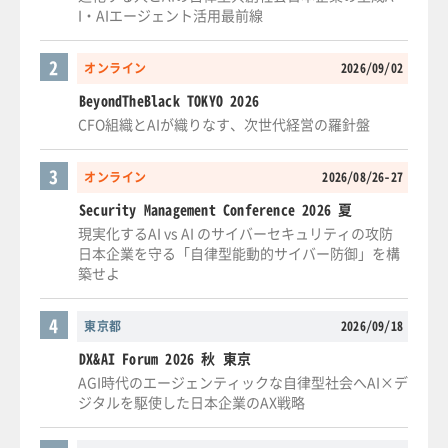
I・AIエージェント活用最前線
2
オンライン
2026/09/02
BeyondTheBlack TOKYO 2026
CFO組織とAIが織りなす、次世代経営の羅針盤
3
オンライン
2026/08/26-27
Security Management Conference 2026 夏
現実化するAI vs AI のサイバーセキュリティの攻防
日本企業を守る「自律型能動的サイバー防御」を構
築せよ
4
東京都
2026/09/18
DX&AI Forum 2026 秋 東京
AGI時代のエージェンティックな自律型社会へAI×デ
ジタルを駆使した日本企業のAX戦略