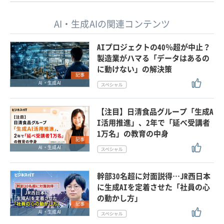
AI・生成AIの関連コンテンツ
AIプロジェクトの40％超が中止？
製造業がハマる「データはあるの
に動けない」の解決策
記事
AI・生成AI
【注目】日清食品グループ「生成A
I活用推進」、2年で「延べ受講者
1万名」の教育の中身
記事
AI・生成AI
幹部30名超に対面説得…JR西日本
に生成AIを定着させた「社員の心
の動かし方」
記事
AI・生成AI