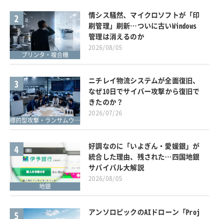
情シス騒然、マイクロソフトが「印
2
刷管理」刷新…ついに古いWindows
管理は消えるのか
2026/08/05
プリンタ・複合機
ニチレイ物流システムが全面復旧、
3
なぜ10日でサイバー攻撃から復旧で
きたのか？
2026/07/26
標的型攻撃・ランサムウェア対策
好調なのに「いよぎん・愛媛銀」が
4
統合した理由、残された…四国地銀
サバイバル大解説
2026/08/05
地銀
アンソロピックのAIドローン「Proj
5