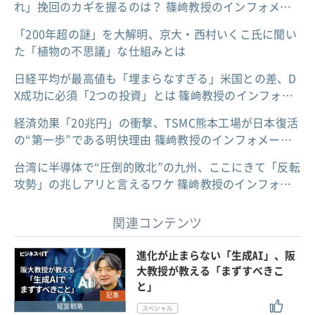
れ」挽回のカギを握るのは？ 篠﨑教授のインフォメ…
「200年超の謎」を大解明、京大・西村いくこ氏に聞い
た「植物の不思議」な仕組みとは
日経平均が最高値も「埋まらなすぎる」米国との差、D
X成功に必須「2つの投資」とは 篠﨑教授のインフォ…
経済効果「20兆円」の衝撃、TSMC熊本工場が日本復活
の“第一歩”である明快理由 篠﨑教授のインフォメー…
台湾に半導体で“圧倒的敗北”の九州、ここにきて「反転
攻勢」の兆しアリと言えるワケ 篠﨑教授のインフォ…
関連コンテンツ
進化が止まらない「生成AI」、阪
大教授が教える「まずすべきこ
と」
記事
経営戦略