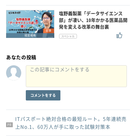
塩野義製薬「データサイエンス
部」が凄い、10年かかる医薬品開
発を変える改革の舞台裏
記事
経営戦略
あなたの投稿
コメントをする
ITパスポート絶対合格の最短ルート。5年連続売
PR
PR
PR
上No.1、60万人が手に取った試験対策本