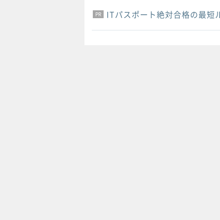
ITパスポート絶対合格の最短
PR
PR
PR