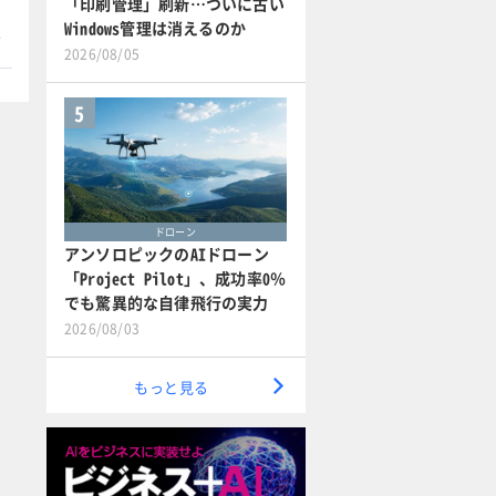
「印刷管理」刷新…ついに古い
Windows管理は消えるのか
本
2026/08/05
5
ドローン
アンソロピックのAIドローン
「Project Pilot」、成功率0％
でも驚異的な自律飛行の実力
2026/08/03
もっと見る