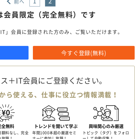
1
2
前へ
は
会員限定（完全無料）です
IT」会員に登録された方のみ、ご覧いただけます。
今すぐ登録(無料)
ス＋IT会員に
ご登録ください。
から使える、
仕事に役立つ情報満載！
完全無料
トレンドを聞いて学ぶ
興味関心のみ厳選
月額料なし、完全
年間1000本超の厳選セミ
トピック（タグ）をフォロ
い放題！
ナーに参加し放題！
ーして自動収集！