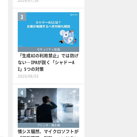
2026/07/26
3
セキュリティ総論
「生成AIの利用禁止」では防げ
ない…IPAが説く「シャドーA
I」5つの対策
2026/08/03
4
プリンタ・複合機
情シス騒然、マイクロソフトが