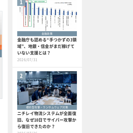
1
金融政策
金融庁も認める“手つかずの3領
域”、地銀・信金がまだ稼げて
いない支援とは？
2026/07/31
2
標的型攻撃・ランサムウェア対策
ニチレイ物流システムが全面復
旧、なぜ10日でサイバー攻撃か
ら復旧できたのか？