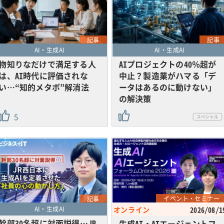
記事
記事
AI・生成AI
AI・生成AI
物知りなだけで満足する人
AIプロジェクトの40％超が
は、AI時代に評価されな
中止？製造業がハマる「デ
い…“知的メタボ”解消法
ータはあるのに動けない」
の解決策
5
イベント・セミナー
記事
AI・生成AI
オンライン
2026/08/1
幹部30名超に対面説得…JR
生成AI・AIエージェントフ