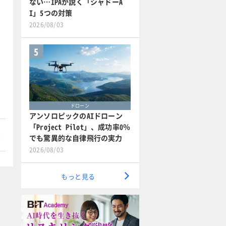
ない…IPAが説く「シャドーA
I」5つの対策
2026/08/03
5
ドローン
アンソロピックのAIドローン
「Project Pilot」、成功率0％
本
でも驚異的な自律飛行の実力
2026/08/03
もっと見る