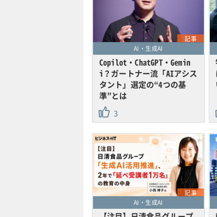
記事
AI・生成AI
Copilot・ChatGPT・Gemin
i？ガートナー流「AIアシス
タント」選定の“4つの基
準”とは
3
記事
AI・生成AI
【注目】日清食品グループ