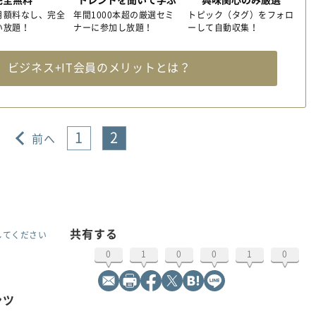
月額料なし、完全
年間1000本超の厳選セミ
トピック（タグ）をフォロ
い放題！
ナーに参加し放題！
ーして自動収集！
料
ビジネス+IT会員のメリットとは？
1
2
前へ
共有する
してください
0
1
0
0
1
0
ンツ