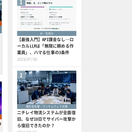
1
AI・生成AI
【最強入門】API課金なし…ロ
ーカルLLMは「無限に頼める作
業員」、ハマる仕事の3条件
2026/07/30
2
標的型攻撃・ランサムウェア対策
ニチレイ物流システムが全面復
旧、なぜ10日でサイバー攻撃か
9
ら復旧できたのか？