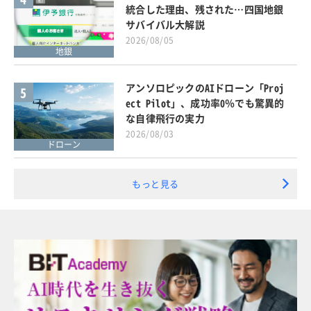
統合した理由、残された…四国地銀
サバイバル大解説
2026/08/05
地銀
アンソロピックのAIドローン「Proj
5
ect Pilot」、成功率0％でも驚異的
な自律飛行の実力
2026/08/03
ドローン
もっと見る