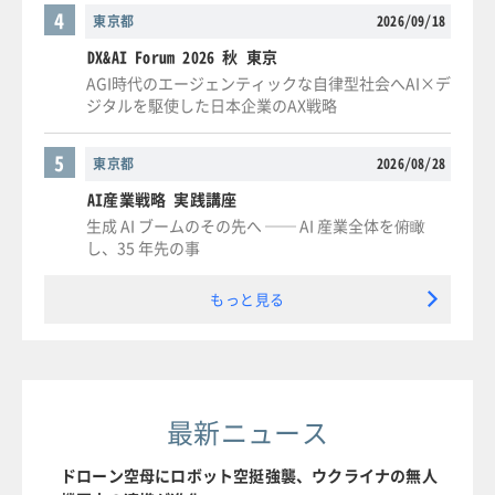
4
東京都
2026/09/18
DX&AI Forum 2026 秋 東京
AGI時代のエージェンティックな自律型社会へAI×デ
ジタルを駆使した日本企業のAX戦略
5
東京都
2026/08/28
AI産業戦略 実践講座
生成 AI ブームのその先へ ── AI 産業全体を俯瞰
し、35 年先の事
もっと見る
最新ニュース
ドローン空母にロボット空挺強襲、ウクライナの無人