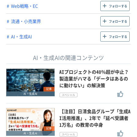
Web戦略・EC
フォローする
流通・小売業界
フォローする
AI・生成AI
フォローする
AI・生成AIの関連コンテンツ
AIプロジェクトの40％超が中止？
製造業がハマる「データはあるの
に動けない」の解決策
記事
AI・生成AI
【注目】日清食品グループ「生成A
I活用推進」、2年で「延べ受講者
1万名」の教育の中身
記事
AI・生成AI