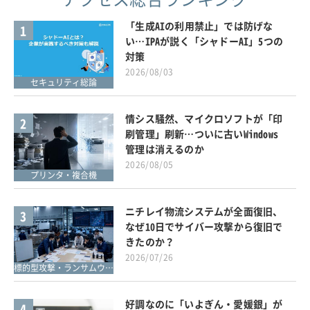
「生成AIの利用禁止」では防げな
1
い…IPAが説く「シャドーAI」5つの
対策
2026/08/03
セキュリティ総論
情シス騒然、マイクロソフトが「印
2
刷管理」刷新…ついに古いWindows
管理は消えるのか
2026/08/05
プリンタ・複合機
ニチレイ物流システムが全面復旧、
3
なぜ10日でサイバー攻撃から復旧で
きたのか？
2026/07/26
標的型攻撃・ランサムウェア対策
好調なのに「いよぎん・愛媛銀」が
4