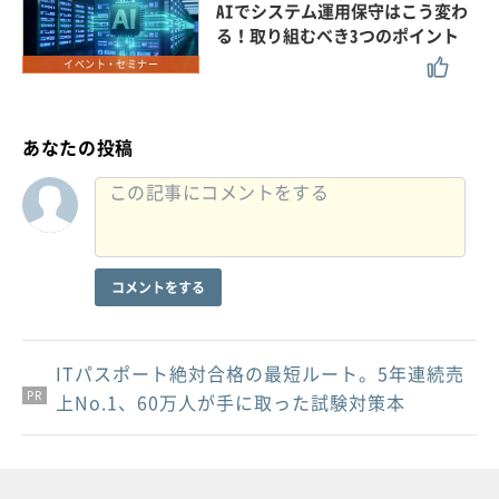
AIでシステム運用保守はこう変わ
る！取り組むべき3つのポイント
イベント・セミナー
あなたの投稿
コメントをする
ITパスポート絶対合格の最短ルート。5年連続売
PR
PR
PR
上No.1、60万人が手に取った試験対策本