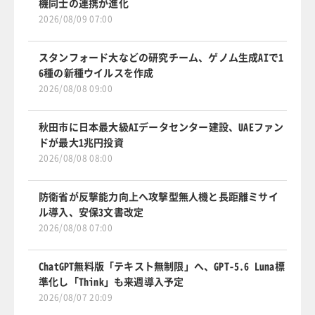
機同士の連携が進化
2026/08/09 07:00
スタンフォード大などの研究チーム、ゲノム生成AIで1
6種の新種ウイルスを作成
2026/08/08 09:00
秋田市に日本最大級AIデータセンター建設、UAEファン
ドが最大1兆円投資
2026/08/08 08:00
防衛省が反撃能力向上へ攻撃型無人機と長距離ミサイ
ル導入、安保3文書改定
2026/08/08 07:00
ChatGPT無料版「テキスト無制限」へ、GPT-5.6 Luna標
準化し「Think」も来週導入予定
2026/08/07 20:09