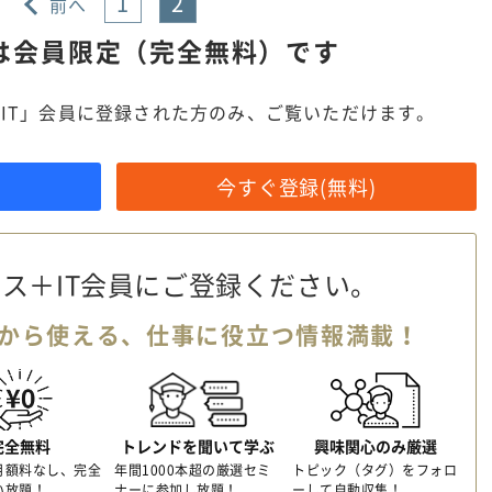
1
2
前へ
は
会員限定（完全無料）です
IT」会員に登録された方のみ、ご覧いただけます。
今すぐ登録(無料)
ス＋IT会員に
ご登録ください。
から使える、
仕事に役立つ情報満載！
完全無料
トレンドを聞いて学ぶ
興味関心のみ厳選
月額料なし、完全
年間1000本超の厳選セミ
トピック（タグ）をフォロ
い放題！
ナーに参加し放題！
ーして自動収集！