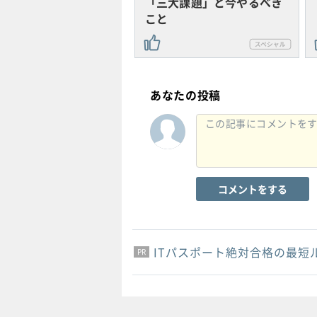
「三大課題」と今やるべき
こと
あなたの投稿
コメントをする
ITパスポート絶対合格の最短
PR
PR
PR