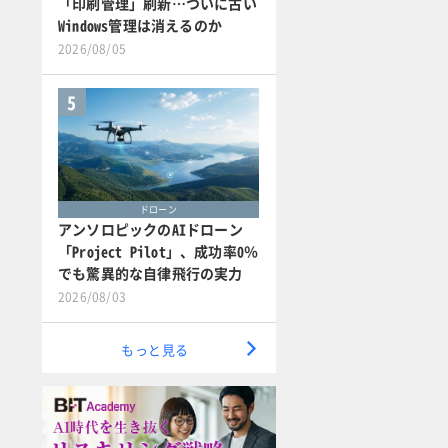
「印刷管理」刷新…ついに古い
Windows管理は消えるのか
2026/08/05
5
ドローン
アンソロピックのAIドローン
「Project Pilot」、成功率0％
でも驚異的な自律飛行の実力
2026/08/03
もっと見る