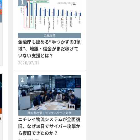
1
金融政策
金融庁も認める“手つかずの3領
域”、地銀・信金がまだ稼げて
いない支援とは？
2026/07/31
2
標的型攻撃・ランサムウェア対策
6
ニチレイ物流システムが全面復
旧、なぜ10日でサイバー攻撃か
ら復旧できたのか？