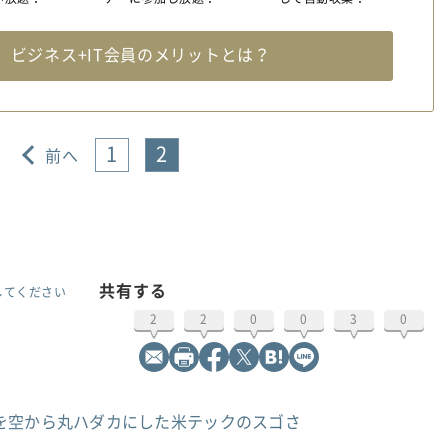
料
ビジネス+IT会員のメリットとは？
1
2
前へ
共有する
してください
2
2
0
0
3
0
ツ
を空から丸ハダカにした米テックのスゴさ