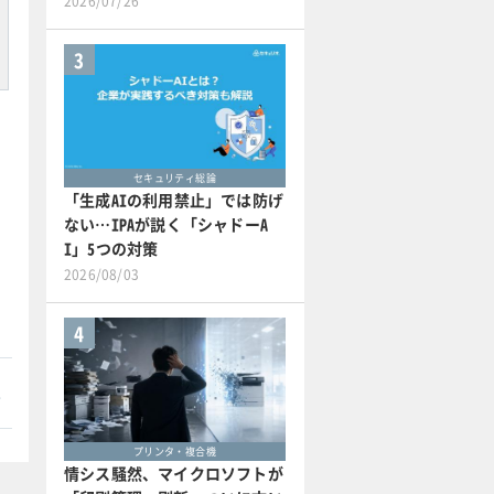
2026/07/26
3
セキュリティ総論
「生成AIの利用禁止」では防げ
ない…IPAが説く「シャドーA
I」5つの対策
2026/08/03
4
本
プリンタ・複合機
情シス騒然、マイクロソフトが