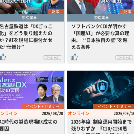
記事
記事
製造業界
製造業界
名古屋鉄道は「DXごっこ
ソフトバンクCIOが明かす
化」をどう乗り越えたの
「国産AI」が必要な真の理
か？AIを現場に根付かせ
由、 “日本独自の壁”を越
た“仕掛け”
える条件
イベント・セミナー
イベント・セミナー
オンライン
2026/08/20
オンライン
2026/09/1
AI時代の製造現場DX成功の
2026年度 制度運用開始まで
要因
残りわずか 『CIO/CISO思