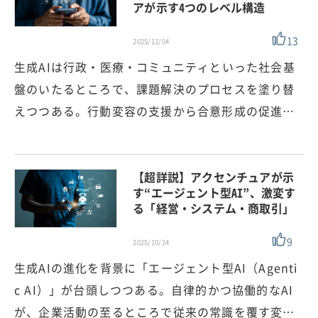
アが示す4つのレベル構造
13
2025/12/04
生成AIは行政・医療・コミュニティといった社会基
盤のいたるところで、課題解決のプロセスを塗り替
えつつある。行動変容の支援から合意形成の促進…
【超詳説】アクセンチュアが示
す“エージェント型AI”、激変す
る「経営・システム・商取引」
9
2025/10/24
生成AIの進化を背景に「エージェント型AI（Agenti
c AI）」が台頭しつつある。自律的かつ協働的なAI
が、企業活動の至るところで従来の常識を覆す変…