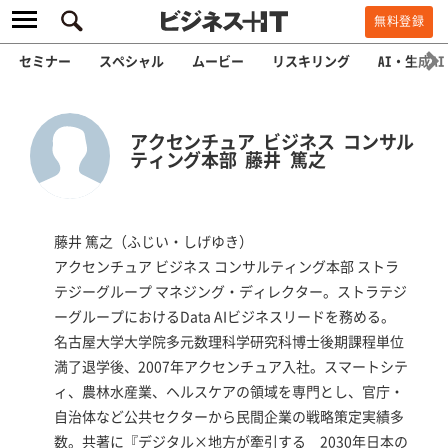
無料登録
セミナー
スペシャル
ムービー
リスキリング
AI・生成AI
アクセンチュア ビジネス コンサル
ティング本部 藤井 篤之
藤井 篤之（ふじい・しげゆき）
アクセンチュア ビジネス コンサルティング本部 ストラ
テジーグループ マネジング・ディレクター。ストラテジ
ーグループにおけるData AIビジネスリードを務める。
名古屋大学大学院多元数理科学研究科博士後期課程単位
満了退学後、2007年アクセンチュア入社。スマートシテ
ィ、農林水産業、ヘルスケアの領域を専門とし、官庁・
自治体など公共セクターから民間企業の戦略策定実績多
数。共著に『デジタル×地方が牽引する 2030年日本の