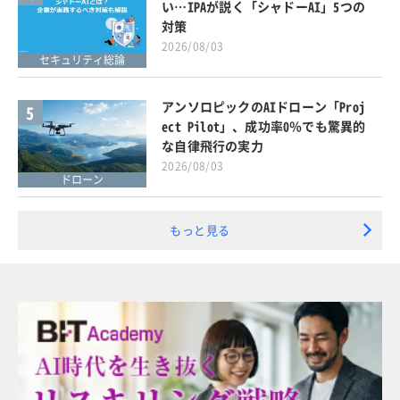
い…IPAが説く「シャドーAI」5つの
対策
2026/08/03
セキュリティ総論
アンソロピックのAIドローン「Proj
5
ect Pilot」、成功率0％でも驚異的
な自律飛行の実力
2026/08/03
ドローン
もっと見る