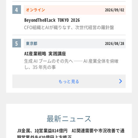
4
オンライン
2026/09/02
BeyondTheBlack TOKYO 2026
CFO組織とAIが織りなす、次世代経営の羅針盤
5
東京都
2026/08/28
AI産業戦略 実践講座
生成 AI ブームのその先へ ── AI 産業全体を俯瞰
し、35 年先の事
もっと見る
最新ニュース
JX金属、1Q営業益814億円 AI関連需要や市況改善で通
期営業益を420億円上方修正