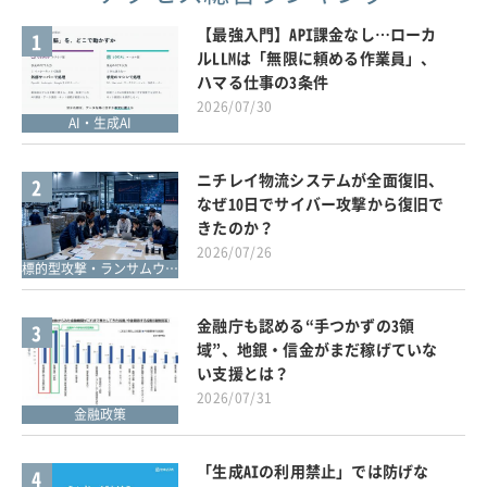
【最強入門】API課金なし…ローカ
1
ルLLMは「無限に頼める作業員」、
ハマる仕事の3条件
2026/07/30
AI・生成AI
ニチレイ物流システムが全面復旧、
2
なぜ10日でサイバー攻撃から復旧で
きたのか？
2026/07/26
標的型攻撃・ランサムウェア対策
金融庁も認める“手つかずの3領
3
域”、地銀・信金がまだ稼げていな
い支援とは？
2026/07/31
金融政策
「生成AIの利用禁止」では防げな
4