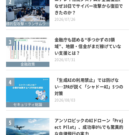
2
なぜ10日でサイバー攻撃から復旧で
きたのか？
2026/07/26
標的型攻撃・ランサムウェア対策
金融庁も認める“手つかずの3領
3
域”、地銀・信金がまだ稼げていな
い支援とは？
2026/07/31
金融政策
「生成AIの利用禁止」では防げな
4
い…IPAが説く「シャドーAI」5つの
対策
2026/08/03
セキュリティ総論
アンソロピックのAIドローン「Proj
5
ect Pilot」、成功率0％でも驚異的
な自律飛行の実力