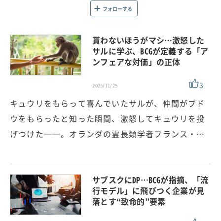
フォローする
貰わないほうがマシ…激怒した
サルに学ぶ、BCGが定義する「ア
ンフェアな対価」の正体
3
2025/11/25
キュウリをもらって喜んでいたサルが、仲間がブド
ウをもらったと知った瞬間、激怒してキュウリを投
げつけた──。オランダの霊長類学者フランス・…
サブスクにDP…BCGが指摘、「流
行モデル」に飛びつく企業が見
落とす“致命的”要素