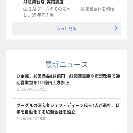
AI産業戦略 実践講座
生成 AI ブームのその先へ ── AI 産業全体を俯瞰
し、35 年先の事
もっと見る
最新ニュース
JX金属、1Q営業益814億円 AI関連需要や市況改善で通
期営業益を420億円上方修正
2026/08/06 19:25
グーグルの研究者ジェフ・ディーン氏ら4人が退社、科
学を自動化するAI新会社を設立
2026/08/06 19:00