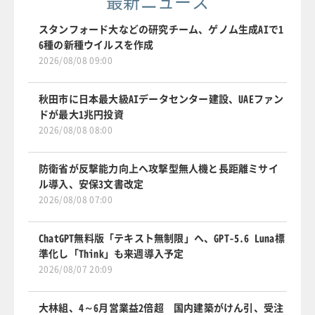
最新ニュース
スタンフォード大などの研究チーム、ゲノム生成AIで1
6種の新種ウイルスを作成
2026/08/08 09:00
秋田市に日本最大級AIデータセンター建設、UAEファン
ドが最大1兆円投資
2026/08/08 08:00
防衛省が反撃能力向上へ攻撃型無人機と長距離ミサイ
ル導入、安保3文書改定
2026/08/08 07:00
ChatGPT無料版「テキスト無制限」へ、GPT-5.6 Luna標
準化し「Think」も来週導入予定
2026/08/07 20:09
大林組、4～6月営業益2倍超 国内建築がけん引、受注