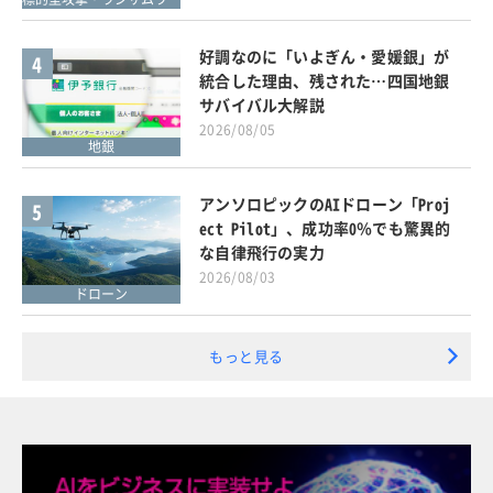
好調なのに「いよぎん・愛媛銀」が
4
統合した理由、残された…四国地銀
サバイバル大解説
2026/08/05
地銀
アンソロピックのAIドローン「Proj
5
ect Pilot」、成功率0％でも驚異的
な自律飛行の実力
2026/08/03
ドローン
もっと見る