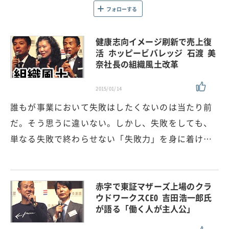
フォローする
健康志向イメージ刷新で売上復
活 ホッピービバレッジ 石渡 美
奈社長の組織風土改革
2015/01/14
誰もが事業において失敗はしたくないのは当たり前
だ。そう思うに違いない。しかし、失敗をしても、
単なる失敗で終わらせない「失敗力」を身に着け…
赤字で東証マザーズ上場のクラ
ウドワークスCEO 吉田浩一郎氏
が語る「働く人が主人公」