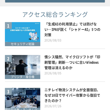
アクセス総合ランキング
「生成AIの利用禁止」では防げな
1
い…IPAが説く「シャドーAI」5つの
対策
2026/08/03
セキュリティ総論
情シス騒然、マイクロソフトが「印
2
刷管理」刷新…ついに古いWindows
管理は消えるのか
2026/08/05
プリンタ・複合機
ニチレイ物流システムが全面復旧、
3
なぜ10日でサイバー攻撃から復旧で
きたのか？
2026/07/26
標的型攻撃・ランサムウェア対策