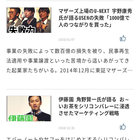
マザーズ上場のU-NEXT 宇野康秀
氏が語るUSENの失敗「1000億で
人のつながりを買った」
2015/01/07
事業の失敗によって数百億の損失を被り、民事再生
法適用や事業譲渡といった苦境から這いあがってき
た起業家たちがいる。2014年12月に東証マザーズ…
伊藤園 角野賢一氏が語る お～
いお茶をシリコンバレーに浸透
させたマーケティング戦略
2014/12/26
エバーノートやヤフーをはじめとするシリコンバレ