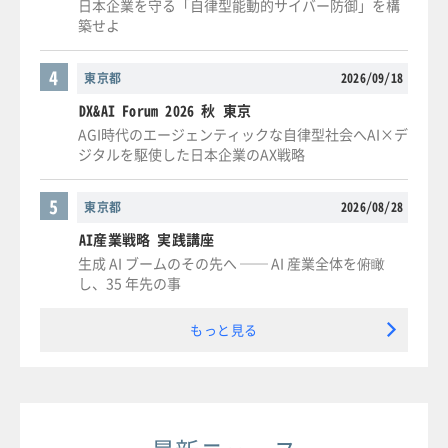
日本企業を守る「自律型能動的サイバー防御」を構
築せよ
4
東京都
2026/09/18
DX&AI Forum 2026 秋 東京
AGI時代のエージェンティックな自律型社会へAI×デ
ジタルを駆使した日本企業のAX戦略
5
東京都
2026/08/28
AI産業戦略 実践講座
生成 AI ブームのその先へ ── AI 産業全体を俯瞰
し、35 年先の事
もっと見る