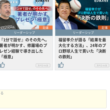
記事
記事
リーダーシップ
リーダーシップ
『1分で話せ』のその先へ。
福留孝介が語る「結果を最
著者が明かす、修羅場のプ
大化する方法」、24年のプ
レゼン経験で導き出した
ロ野球人生で貫いた「決断
「極意」
の鉄則」