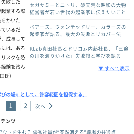
、失敗した
セガサミーとニトリ、破天荒な昭和の大物
が起業する際
経営者が若い世代の起業家に伝えたいこと
恥をかいた
ベアーズ、ウォンテッドリー、カラーズの
っているだ
起業家が語る、最大の失敗とリカバー法
が、成長して
るには、ある
KLab真田社長とドリコム内藤社長、「三途
の川を渡りかけた」失敗談と学びを語る
、リスクを恐
じ経験を踏ん
▼ すべて表示
藤田氏）
学びの場』として、許容範囲を担保する」
1
2
次へ
ンテンツ
ウトを生む？ 優秀社員が“突然消える”職場の共通点