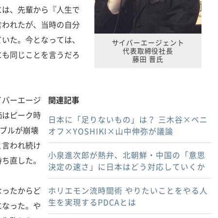
には、先輩から『人生で
言われたが、当時の自分
ていた。今となっては、
サイバーエージェント
代表取締役社長
にも同じことを言うだろ
藤田 晋氏
バーエージ
関連記事
価はピーク時
日本に「足りないもの」は？ 三木谷×ベニ
バブルが崩壊
オフ×YOSHIKI×山中伸弥が議論
と言われ続け
小泉進次郎が熱弁、北朝鮮・中国の「意思
持ち直した。
決定の速さ」に日本はどう対応していくか
なったからど
ホリエモン流時間術 やりたいことをやる人
生を実現するPDCAとは
になった。や