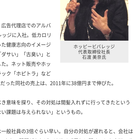
広告代理店でのアルバ
レッジに入社。低カロリ
った健康志向のイメージ
ホッピービバレッジ
代表取締役社長
「ダサい」「古臭い」と
石渡 美奈氏
した。ネット販売やホッ
ラック「ホピトラ」など
円だった同社の売上は、2011年に38億円まで伸びた。
き意味を探り、その対処は間髪入れずに行ってきたという
ない課題は与えられない」というもの。
は一般社員の3倍ぐらい早い。自分の対処が遅れると、会社は