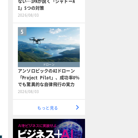
ない…IPAが説く「シャドーA
I」5つの対策
2026/08/03
5
ドローン
アンソロピックのAIドローン
「Project Pilot」、成功率0％
でも驚異的な自律飛行の実力
2026/08/03
もっと見る