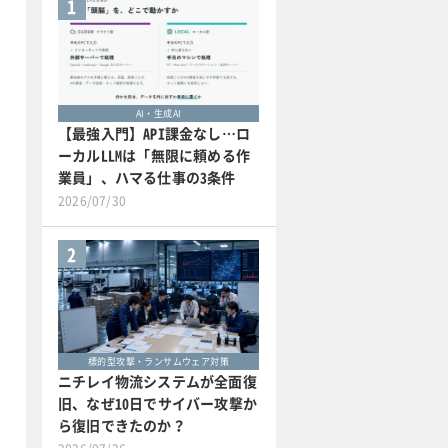
1
AI・生成AI
【最強入門】API課金なし…ロ
ーカルLLMは「無限に頼める作
業員」、ハマる仕事の3条件
2026/07/30
2
標的型攻撃・ランサムウェア対策
ニチレイ物流システムが全面復
旧、なぜ10日でサイバー攻撃か
ら復旧できたのか？