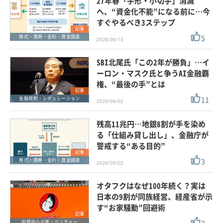
27年春「手形・小切手」消滅
へ、“資金化不能”になる前に…今
すぐやるべき3ステップ
記事
5
株式・債券・金利・資金調達
2026/06/10
SBI北尾氏「この2年が勝負」…イ
ーロン・マスク氏と争うAI金融覇
権、“最後の手”とは
記事
11
金融規制・レギュレーション
2026/06/02
残高11兆円…地銀8割が手を染め
る「仕組み貸し出し」、金融庁が
警戒する“ある目的”
記事
3
株式・債券・金利・資金調達
2026/05/22
オタフクはなぜ100年続く？実は
日本の9割が同族経営、経産省が示
す“お家騒動”回避術
記事
中堅中小企業・ベンチャー