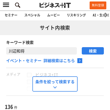
無料登録
セミナー
スペシャル
ムービー
リスキリング
AI・生成AI
サイト内検索
キーワード検索
イベント・セミナー 詳細検索はこちら
メディア
ビジネス+IT
FinTech Journal
条件を絞って検索する
Seizo Trend
種別
記事・ニュース
セミナー
136
動画
件