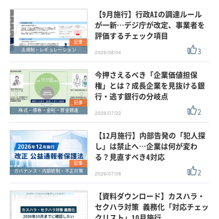
ホワイトペーパー
【9月施行】行政AIの調達ルール
外部ニュース
が一新…デジ庁が改定、事業者を
評価するチェック項目
スペシャルに限定する
記事
3
法規制・レギュレーション
2026/08/04
タグ
今押さえるべき「企業価値担保
権」とは？成長企業を見抜ける銀
行・逃す銀行の分岐点
クリア
この条件で検索する
記事
2
株式・債券・金利・資金調達
2026/07/22
【12月施行】内部告発の「犯人探
し」は禁止へ…企業は何が変わ
る？見直すべき4対応
記事
2
ガバナンス・内部統制・不正対策
2026/07/08
【資料ダウンロード】カスハラ・
セクハラ対策 義務化「対応チェッ
クリスト」10月施行