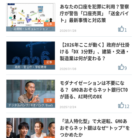
あなたの口座を犯罪に利用？警察
庁が警告「口座売買」「送金バイ
ト」最新事情と対応策
記事
1
法規制・レギュレーション
2026/01/28
【2026年ここが動く】政府が仕掛
ける「DX 3分野」、建築・交通・
製造業は何が変わる？
記事
9
政府・官公庁・学校教育
2026/01/08
モダナイゼーションは不要にな
る？ GMOあおぞらネット銀行CTO
が語る、AI時代のDX
記事
12
デジタルバンク/ネオバンク/BaaS
2025/12/24
「法人特化型」で大逆転、GMOあ
おぞらネット銀はなぜ“トップ”を
つかめたか