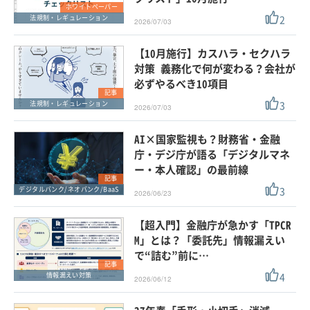
ホワイトペーパー
2
法規制・レギュレーション
2026/07/03
【10月施行】カスハラ・セクハラ
対策 義務化で何が変わる？会社が
必ずやるべき10項目
記事
3
法規制・レギュレーション
2026/07/03
AI×国家監視も？財務省・金融
庁・デジ庁が語る「デジタルマネ
ー・本人確認」の最前線
記事
3
デジタルバンク/ネオバンク/BaaS
2026/06/23
【超入門】金融庁が急かす「TPCR
M」とは？「委託先」情報漏えい
で“詰む”前に…
記事
4
情報漏えい対策
2026/06/12