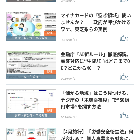
3
2026/05/20
マイナカードの「空き領域」使い
ませんか？──政府が呼びかける
ワケ、東芝系らの実例
記事
8
政府・官公庁・学校教育
2026/05/11
金融庁「AI新ルール」徹底解説、
顧客対応に“生成AI”はどこまでO
K？どこからNG…？
記事
9
AI・生成AI
2026/04/24
「儲かる地域」はこう見つける、
デジ庁の「地域幸福度」で“50億
円市場”を探す方法
記事
4
政府・官公庁・学校教育
2026/04/14
【4月施行】「労働安全衛生法」何
が変わる？ 個人事業者も対象に、