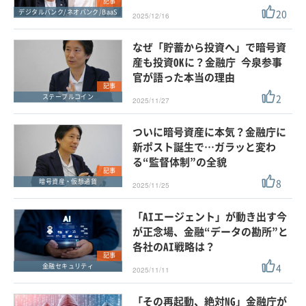
記事
20
デジタルバンク/ネオバンク/BaaS
2025/12/16
なぜ「貯蓄から投資へ」で暗号資
産も投資OKに？金融庁 今泉参事
官が語った本当の理由
記事
2
ステーブルコイン
2025/11/27
ついに暗号資産に本気？金融庁に
新ポスト誕生で…ガラッと変わ
る“監督体制”の全貌
記事
8
暗号資産・仮想通貨
2025/11/25
「AIエージェント」が動き出す今
が正念場、金融“データの勘所”と
各社のAI戦略は？
記事
4
金融セキュリティ
2025/11/11
「その再起動、絶対NG」金融庁が