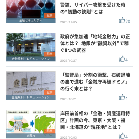
警鐘、サイバー攻撃を受けた時
の“初動の鉄則”とは
記事
20
金融セキュリティ
2025/11/05
政府が急加速「地域金融力」の正
体とは？ 地銀が“融資以外”で稼
ぐ8つの武器
記事
4
金融規制・レギュレーション
2025/10/27
「監督局」分割の衝撃、石破退陣
の裏で進む「金融庁再編ドミノ」
の行く末とは？
記事
4
金融規制・レギュレーション
2025/10/21
岸田前首相の「金融・資産運用特
区」計画の今、東京・大阪・福
岡・北海道の“現在地”とは？
記事
4
金融AI
2025/10/03