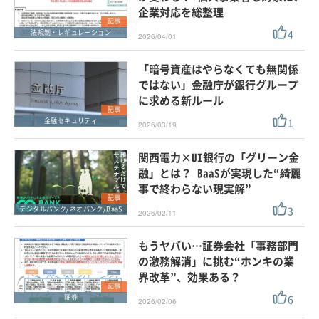
企業対応を総整理
記事
4
法規制・レギュレーション
2026/04/01
「暗号資産はやらなくても無関係
ではない」金融庁が銀行グループ
に求める新ルール
記事
1
金融セキュリティ
2026/03/19
関西電力×UI銀行の「グリーン金
融」とは？ BaaSが実現した“綺麗
事で終わらない現実解”
記事
3
デジタルバンク/ネオバンク/BaaS
2026/02/11
もうヤバい…証券会社「事務部門
の激務解消」に挑む“ホンキの業
界改革”、効果ある？
記事
6
証券
2026/02/06