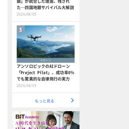
銀」が統合した理由、残され
た…四国地銀サバイバル大解説
2026/08/05
5
ドローン
アンソロピックのAIドローン
「Project Pilot」、成功率0％
でも驚異的な自律飛行の実力
2026/08/03
もっと見る