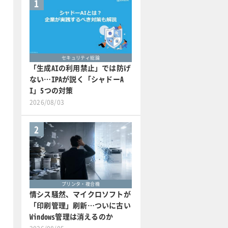
1
セキュリティ総論
「生成AIの利用禁止」では防げ
ない…IPAが説く「シャドーA
I」5つの対策
2026/08/03
2
プリンタ・複合機
情シス騒然、マイクロソフトが
「印刷管理」刷新…ついに古い
Windows管理は消えるのか