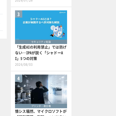
2026/07/26
3
本
セキュリティ総論
「生成AIの利用禁止」では防げ
ない…IPAが説く「シャドーA
I」5つの対策
2026/08/03
4
プリンタ・複合機
情シス騒然、マイクロソフトが