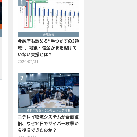
1
金融政策
金融庁も認める“手つかずの3領
域”、地銀・信金がまだ稼げて
いない支援とは？
2026/07/31
2
標的型攻撃・ランサムウェア対策
ニチレイ物流システムが全面復
旧、なぜ10日でサイバー攻撃か
ら復旧できたのか？