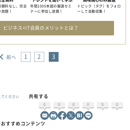
月額料なし、完全
年間1000本超の厳選セミ
トピック（タグ）をフォロ
い放題！
ナーに参加し放題！
ーして自動収集！
料
ビジネス+IT会員のメリットとは？
1
2
3
前へ
共有する
してください
0
0
0
0
0
0
のおすすめコンテンツ