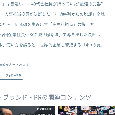
」は勘違い──40代会社員が持っていた“最強の武器”
職…人事担当役員が決断した「年功序列からの脱却」全貌
すると…」新発想を生み出す「多角的視点」の鍛え方
00億円企業社長…BCG流「思考法」で導き出した決断は
ール、使い方を誤ると…世界的企業も警戒する「4つの罠」
情報が表示されます
フォローする
・ブランド・PRの関連コンテンツ