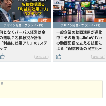
記事
記事
デザイン経営・ブランド・PR
デザイン経営・ブランド・PR
何となくパーパス経営は金
一般企業の動画活用が進化
の無駄？名和教授が語る
中！その理由はHuluやTVer
「利益に効果アリ」の3ステ
の動画配信を支える技術に
ップ
よる "配信技術の民主化…