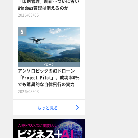
「印刷管理」刷新…ついに古い
Windows管理は消えるのか
2026/08/05
5
ドローン
アンソロピックのAIドローン
「Project Pilot」、成功率0％
でも驚異的な自律飛行の実力
2026/08/03
もっと見る