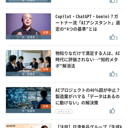
3
AI・生成AI
Copilot・ChatGPT・Gemini？ガ
ートナー流「AIアシスタント」選
定の“4つの基準”とは
記事
3
AI・生成AI
物知りなだけで満足する人は、AI
時代に評価されない…“知的メタ
ボ”解消法
記事
5
AI・生成AI
AIプロジェクトの40％超が中止？
製造業がハマる「データはあるの
に動けない」の解決策
記事
AI・生成AI
【注目】日清食品グループ「生成A