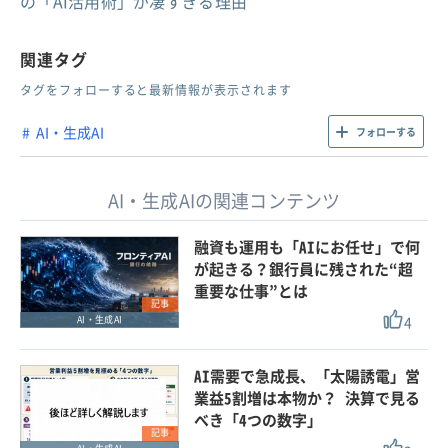
の「AI活用術」が凄すぎる理由
関連タグ
タグをフォローすると最新情報が表示されます
AI・生成AI
フォローする
AI・生成AIの関連コンテンツ
融資も運用も「AIにお任せ」で何
が起きる？銀行員に残された“超
重要な仕事”とは
記事
4
AI・生成AI
AI需要で急成長、「太陽誘電」営
業益5割増は本物か？ 決算で見る
べき「4つの数字」
記事