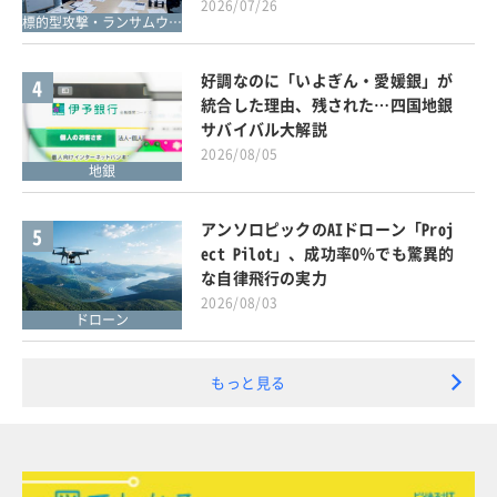
2026/07/26
標的型攻撃・ランサムウェア対策
好調なのに「いよぎん・愛媛銀」が
4
統合した理由、残された…四国地銀
サバイバル大解説
2026/08/05
地銀
アンソロピックのAIドローン「Proj
5
ect Pilot」、成功率0％でも驚異的
な自律飛行の実力
2026/08/03
ドローン
もっと見る