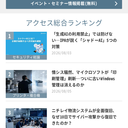
イベント・セミナー情報掲載(無料)
アクセス総合ランキング
「生成AIの利用禁止」では防げな
1
い…IPAが説く「シャドーAI」5つの
対策
2026/08/03
セキュリティ総論
情シス騒然、マイクロソフトが「印
2
刷管理」刷新…ついに古いWindows
管理は消えるのか
2026/08/05
プリンタ・複合機
ニチレイ物流システムが全面復旧、
3
なぜ10日でサイバー攻撃から復旧で
きたのか？