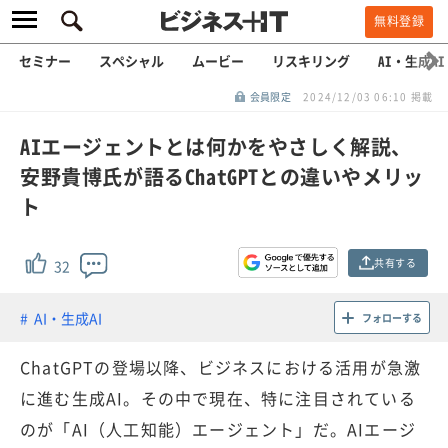
無料登録
セミナー
スペシャル
ムービー
リスキリング
AI・生成AI
会員限定
2024/12/03 06:10 掲載
AIエージェントとは何かをやさしく解説、
安野貴博氏が語るChatGPTとの違いやメリッ
ト
共有する
32
AI・生成AI
フォローする
ChatGPTの登場以降、ビジネスにおける活用が急激
に進む生成AI。その中で現在、特に注目されている
のが「AI（人工知能）エージェント」だ。AIエージ