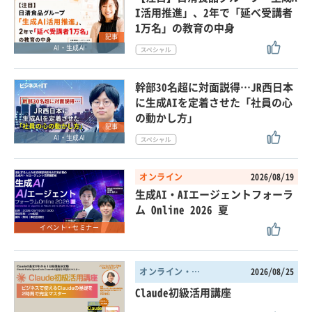
I活用推進」、2年で「延べ受講者
1万名」の教育の中身
記事
AI・生成AI
幹部30名超に対面説得…JR西日本
に生成AIを定着させた「社員の心
の動かし方」
記事
AI・生成AI
オンライン
2026/08/19
生成AI・AIエージェントフォーラ
ム Online 2026 夏
イベント・セミナー
オンライン・東京都
2026/08/25
Claude初級活用講座