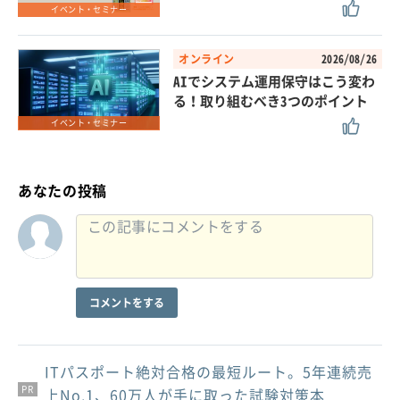
イベント・セミナー
オンライン
2026/08/26
AIでシステム運用保守はこう変わ
る！取り組むべき3つのポイント
イベント・セミナー
あなたの投稿
コメントをする
ITパスポート絶対合格の最短ルート。5年連続売
PR
PR
PR
上No.1、60万人が手に取った試験対策本