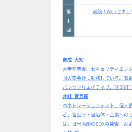
第
実践！Webセキ
1
回
吉成 大知
大学卒業後、セキュリティエンジ
国の某会社に勤務している。著
バンククリエイティブ、2006年
井蛙 官兵衛
ペネトレーションテスト、個人情
ど、官公庁・自治体・企業への
は、日米両国のSOXの監査、お