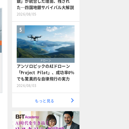
銀」が統合した理由、残され
た…四国地銀サバイバル大解説
2026/08/05
5
ドローン
アンソロピックのAIドローン
「Project Pilot」、成功率0％
でも驚異的な自律飛行の実力
2026/08/03
もっと見る