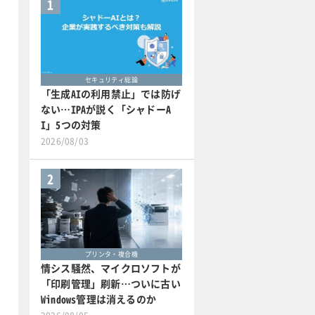
1
セキュリティ総論
「生成AIの利用禁止」では防げ
ない…IPAが説く「シャドーA
I」5つの対策
2026/08/03
2
プリンタ・複合機
情シス騒然、マイクロソフトが
「印刷管理」刷新…ついに古い
Windows管理は消えるのか