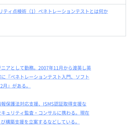
ュリティ点検術（1）ペネトレーションテストとは何か
ニアとして勤務。2007年11月から渡英し英
書に『ペネトレーションテスト入門、ソフト
12月』がある。
報保護法対応支援、ISMS認証取得支援な
セキュリティ監査・コンサルに携わる。現在
よび構築支援を立案するなどしている。