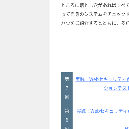
ところに落とし穴があればすべ
って自身のシステムをチェック
ハウをご紹介するとともに、多
第
実践！Webセキュリティ
7
ションテス
回
第
実践！Webセキュリティ
6
回
H