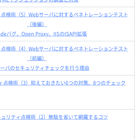
ィ点検術（5）Webサーバに対するペネトレーションテスト
（後編）
odeバグ、Open Proxy、IISのISAPI拡張
ィ点検術（4）Webサーバに対するペネトレーションテスト
（前編）
サーバのセキュリティチェックを行う理由
ィ点検術（3）抑えておきたい6つの対策、8つのチェック
キュリティ点検術（2）無駄を省いて網羅するコツ