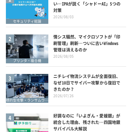
い…IPAが説く「シャドーAI」5つの
対策
2026/08/03
セキュリティ総論
情シス騒然、マイクロソフトが「印
2
刷管理」刷新…ついに古いWindows
管理は消えるのか
2026/08/05
プリンタ・複合機
ニチレイ物流システムが全面復旧、
3
なぜ10日でサイバー攻撃から復旧で
きたのか？
2026/07/26
標的型攻撃・ランサムウェア対策
好調なのに「いよぎん・愛媛銀」が
4
統合した理由、残された…四国地銀
サバイバル大解説