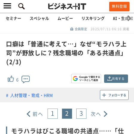
無料登録
セミナー
スペシャル
ムービー
リスキリング
AI・生成AI
会員限定
2025/07/11 06:10 掲載
口癖は「普通に考えて…」なぜ“モラハラ上
司”が野放しに？残念職場の「ある共通点」
(2/3)
共有する
6
人材管理・育成・HRM
フォローする
1
2
3
前へ
次へ
モラハラはびこる職場の共通点……「仕