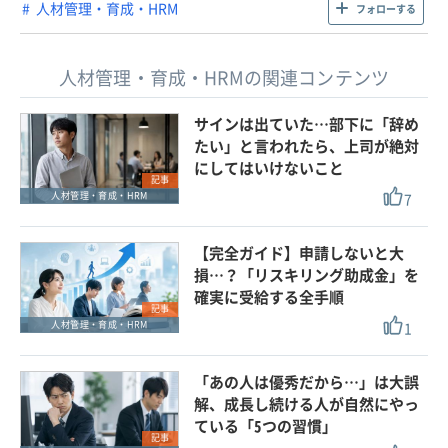
人材管理・育成・HRM
フォローする
人材管理・育成・HRMの関連コンテンツ
サインは出ていた…部下に「辞め
たい」と言われたら、上司が絶対
にしてはいけないこと
記事
7
人材管理・育成・HRM
【完全ガイド】申請しないと大
損…？「リスキリング助成金」を
確実に受給する全手順
記事
1
人材管理・育成・HRM
「あの人は優秀だから…」は大誤
解、成長し続ける人が自然にやっ
ている「5つの習慣」
記事