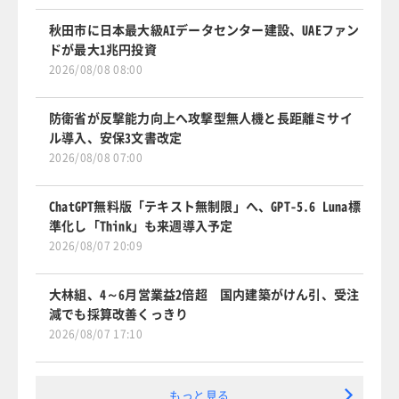
秋田市に日本最大級AIデータセンター建設、UAEファン
ドが最大1兆円投資
2026/08/08 08:00
防衛省が反撃能力向上へ攻撃型無人機と長距離ミサイ
ル導入、安保3文書改定
2026/08/08 07:00
ChatGPT無料版「テキスト無制限」へ、GPT-5.6 Luna標
準化し「Think」も来週導入予定
2026/08/07 20:09
大林組、4～6月営業益2倍超 国内建築がけん引、受注
減でも採算改善くっきり
2026/08/07 17:10
もっと見る