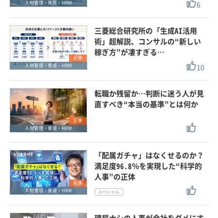
6
人材管理・育成・HRM
三菱総合研究所の「生成AI活用
術」超解説、コンサルの“新しい
稼ぎ方”が凄すぎる…
記事
10
人材管理・育成・HRM
転職か残留か…判断に迷う人が見
直すべき“本当の基準”とは何か
記事
人材管理・育成・HRM
「配属ガチャ」はなくせるのか？
満足度96.8％を実現した“科学的
人事”の正体
記事
人材管理・育成・HRM