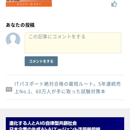
イベント・セミナー
あなたの投稿
コメントをする
ITパスポート絶対合格の最短ルート。5年連続売
PR
PR
PR
上No.1、60万人が手に取った試験対策本