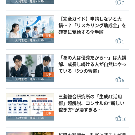
7
人材管理・育成・HRM
【完全ガイド】申請しないと大
損…？「リスキリング助成金」を
確実に受給する全手順
記事
1
人材管理・育成・HRM
「あの人は優秀だから…」は大誤
解、成長し続ける人が自然にやっ
ている「5つの習慣」
記事
6
人材管理・育成・HRM
三菱総合研究所の「生成AI活用
術」超解説、コンサルの“新しい
稼ぎ方”が凄すぎる…
記事
10
人材管理・育成・HRM