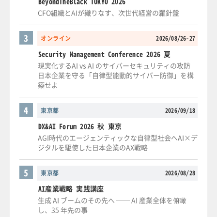
BeyondTheBlack TOKYO 2026
CFO組織とAIが織りなす、次世代経営の羅針盤
3
オンライン
2026/08/26-27
Security Management Conference 2026 夏
現実化するAI vs AI のサイバーセキュリティの攻防
日本企業を守る「自律型能動的サイバー防御」を構
築せよ
4
東京都
2026/09/18
DX&AI Forum 2026 秋 東京
AGI時代のエージェンティックな自律型社会へAI×デ
ジタルを駆使した日本企業のAX戦略
5
東京都
2026/08/28
AI産業戦略 実践講座
生成 AI ブームのその先へ ── AI 産業全体を俯瞰
し、35 年先の事