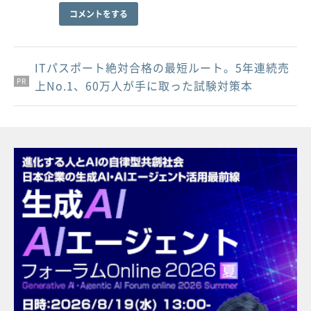
コメントをする
ITパスポート絶対合格の最短ルート。5年連続売
PR
PR
PR
上No.1、60万人が手に取った試験対策本