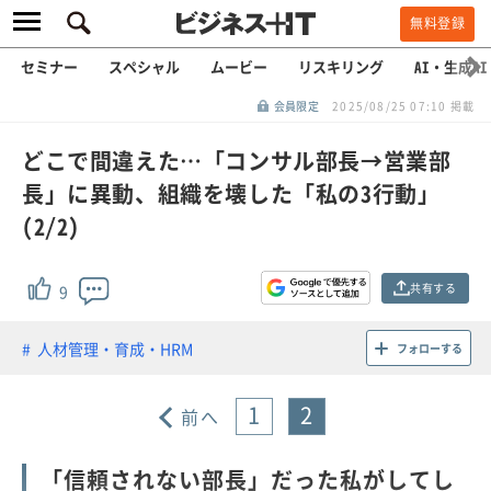
無料登録
セミナー
スペシャル
ムービー
リスキリング
AI・生成AI
会員限定
2025/08/25 07:10 掲載
どこで間違えた…「コンサル部長→営業部
長」に異動、組織を壊した「私の3行動」
(2/2)
共有する
9
人材管理・育成・HRM
フォローする
1
2
前へ
「信頼されない部長」だった私がしてし