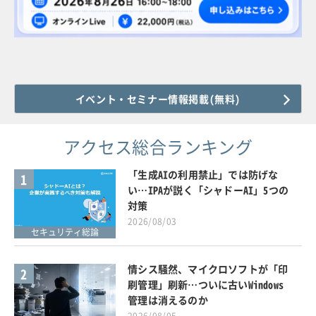
イベント・セミナー情報掲載(無料)
アクセス総合ランキング
「生成AIの利用禁止」では防げな
1
い…IPAが説く「シャドーAI」5つの
対策
2026/08/03
セキュリティ総論
情シス騒然、マイクロソフトが「印
2
刷管理」刷新…ついに古いWindows
管理は消えるのか
2026/08/05