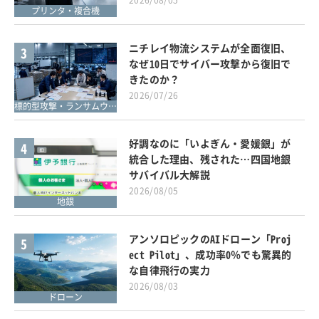
プリンタ・複合機
ニチレイ物流システムが全面復旧、
3
なぜ10日でサイバー攻撃から復旧で
きたのか？
2026/07/26
標的型攻撃・ランサムウェア対策
好調なのに「いよぎん・愛媛銀」が
4
統合した理由、残された…四国地銀
サバイバル大解説
2026/08/05
地銀
アンソロピックのAIドローン「Proj
5
ect Pilot」、成功率0％でも驚異的
な自律飛行の実力
2026/08/03
ドローン