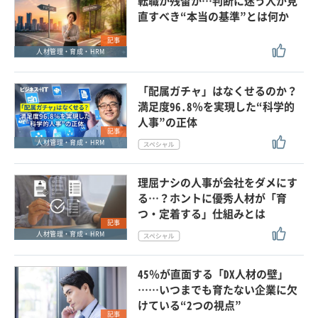
転職か残留か…判断に迷う人が見
直すべき“本当の基準”とは何か
記事
人材管理・育成・HRM
「配属ガチャ」はなくせるのか？
満足度96.8％を実現した“科学的
人事”の正体
記事
人材管理・育成・HRM
理屈ナシの人事が会社をダメにす
る…？ホントに優秀人材が「育
つ・定着する」仕組みとは
記事
人材管理・育成・HRM
45％が直面する「DX人材の壁」
……いつまでも育たない企業に欠
けている“2つの視点”
記事