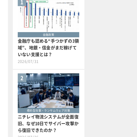
1
金融政策
金融庁も認める“手つかずの3領
域”、地銀・信金がまだ稼げて
いない支援とは？
2026/07/31
2
標的型攻撃・ランサムウェア対策
ニチレイ物流システムが全面復
旧、なぜ10日でサイバー攻撃か
ら復旧できたのか？