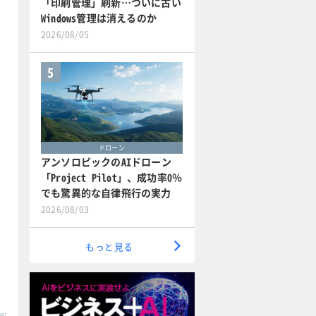
「印刷管理」刷新…ついに古い
Windows管理は消えるのか
2026/08/05
5
ドローン
アンソロピックのAIドローン
「Project Pilot」、成功率0％
でも驚異的な自律飛行の実力
2026/08/03
もっと見る