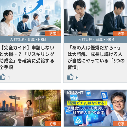
記事
記事
人材管理・育成・HRM
人材管理・育成・HRM
【完全ガイド】申請しない
「あの人は優秀だから…」
と大損…？「リスキリング
は大誤解、成長し続ける人
助成金」を確実に受給する
が自然にやっている「5つの
全手順
習慣」
1
6
記事
記事