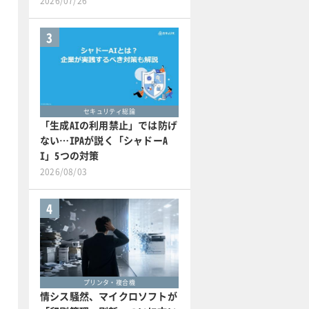
2026/07/26
3
セキュリティ総論
「生成AIの利用禁止」では防げ
ない…IPAが説く「シャドーA
I」5つの対策
2026/08/03
4
プリンタ・複合機
情シス騒然、マイクロソフトが