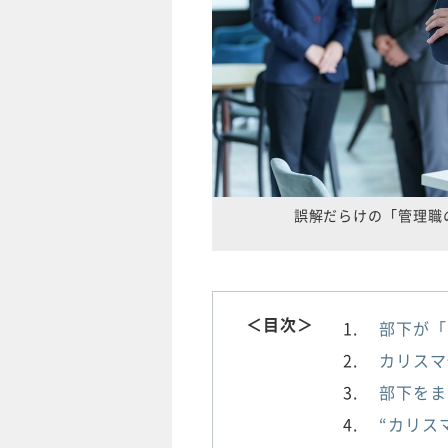
誤解だらけの「管理職
＜目次＞
部下が「
カリスマ
部下をま
“カリス