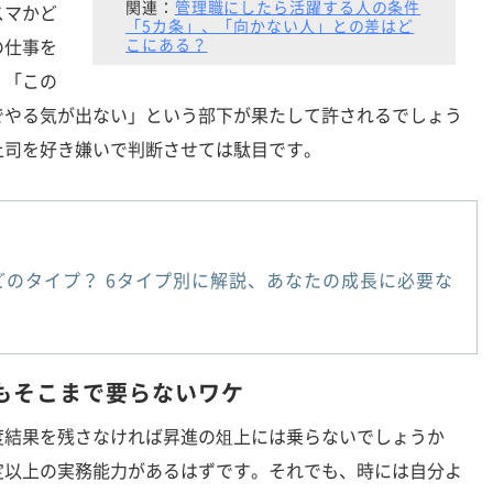
関連：
管理職にしたら活躍する人の条件
スマかど
「5カ条」、「向かない人」との差はど
こにある？
の仕事を
。「この
でやる気が出ない」という部下が果たして許されるでしょう
上司を好き嫌いで判断させては駄目です。
のタイプ？ 6タイプ別に解説、あなたの成長に必要な
もそこまで要らないワケ
結果を残さなければ昇進の俎上には乗らないでしょうか
定以上の実務能力があるはずです。それでも、時には自分よ