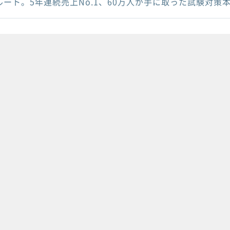
ルート。5年連続売上No.1、60万人が手に取った試験対策