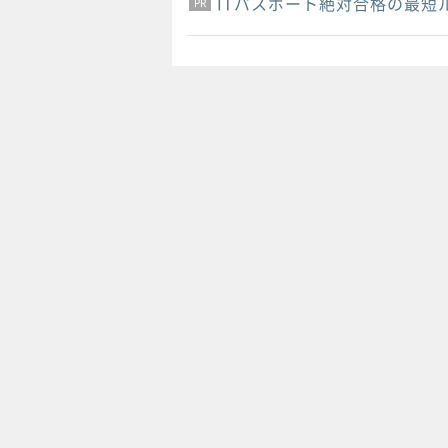
ITパスポート絶対合格の最短
PR
PR
PR