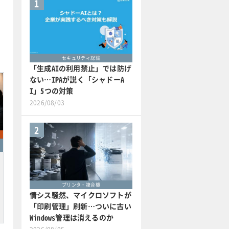
1
セキュリティ総論
「生成AIの利用禁止」では防げ
ない…IPAが説く「シャドーA
I」5つの対策
2026/08/03
2
プリンタ・複合機
情シス騒然、マイクロソフトが
「印刷管理」刷新…ついに古い
Windows管理は消えるのか