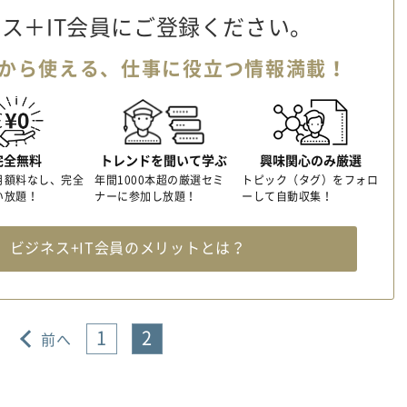
ス＋IT会員に
ご登録ください。
から使える、
仕事に役立つ情報満載！
完全無料
トレンドを聞いて学ぶ
興味関心のみ厳選
月額料なし、完全
年間1000本超の厳選セミ
トピック（タグ）をフォロ
い放題！
ナーに参加し放題！
ーして自動収集！
料
ビジネス+IT会員のメリットとは？
1
2
前へ