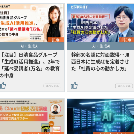
記事
記事
AI・生成AI
AI・生成AI
【注目】日清食品グループ
幹部30名超に対面説得…JR
「生成AI活用推進」、2年で
西日本に生成AIを定着させ
「延べ受講者1万名」の教育
た「社員の心の動かし方」
の中身