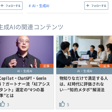
AI・生成AI
フォローする
フォローする
・生成AIの関連コンテンツ
記事
記事
AI・生成AI
AI・生成AI
Copilot・ChatGPT・Gemin
物知りなだけで満足する人
i？ガートナー流「AIアシス
は、AI時代に評価されな
タント」選定の“4つの基
い…“知的メタボ”解消法
準”とは
3
5