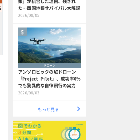
銀」が統合した理由、残され
た…四国地銀サバイバル大解説
6
2026/08/05
5
ドローン
アンソロピックのAIドローン
「Project Pilot」、成功率0％
でも驚異的な自律飛行の実力
2026/08/03
もっと見る