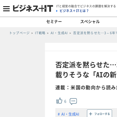
ITと経営の融合でビジネスの課題を解決する
ビジネス＋ITとは？
セミナー
スペシャル
トップページ
IT戦略
AI・生成AI
否定派を黙らせた…3～6年
否定派を黙らせた…
載りそうな「AIの新常
連載：米国の動向から読み
6
AI・生成AI
フォローする