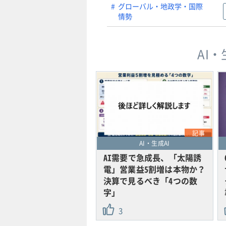
グローバル・地政学・国際
情勢
AI
記事
AI・生成AI
AI需要で急成長、「太陽誘
電」営業益5割増は本物か？
決算で見るべき「4つの数
字」
3