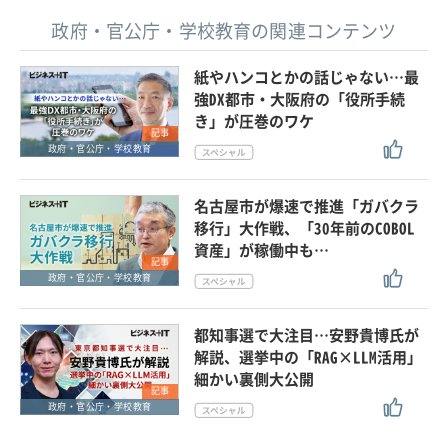
政府・官公庁・学校教育の関連コンテンツ
紙やハンコとかの話じゃない…最
強DX都市・大阪府の「役所手続
き」が圧巻のワケ
記事
政府・官公庁・学校教育
名古屋市が爆速で推進「ガバクラ
移行」大作戦、「30年前のCOBOL
資産」が稼働中も…
記事
政府・官公庁・学校教育
都知事選で大注目…安野貴博氏が
解説、選挙中の「RAG×LLM活用」
細かい裏側大公開
記事
政府・官公庁・学校教育