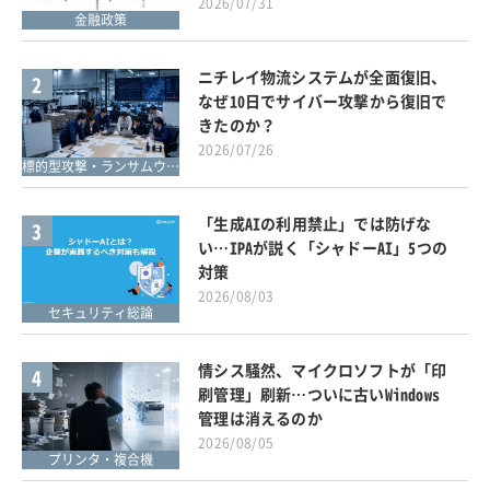
2026/07/31
金融政策
ニチレイ物流システムが全面復旧、
2
なぜ10日でサイバー攻撃から復旧で
きたのか？
2026/07/26
標的型攻撃・ランサムウェア対策
「生成AIの利用禁止」では防げな
3
い…IPAが説く「シャドーAI」5つの
対策
2026/08/03
セキュリティ総論
情シス騒然、マイクロソフトが「印
4
刷管理」刷新…ついに古いWindows
管理は消えるのか
2026/08/05
プリンタ・複合機