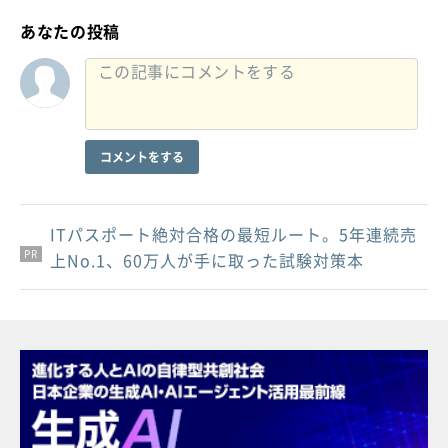
あなたの投稿
コメントをする
ITパスポート絶対合格の最短ルート。5年連続売
PR
PR
PR
上No.1、60万人が手に取った試験対策本