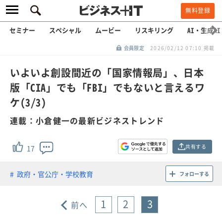
無料登録
セミナー
スペシャル
ムービー
リスキリング
AI・生成AI
会員限定
2026/02/12 07:10 掲載
いよいよ創設間近の「国家情報局」、日本
版「CIA」でも「FBI」でもないと言えるワ
ケ(3/3)
連載：小倉健一の最新ビジネストレンド
共有する
17
政府・官公庁・学校教育
フォローする
1
2
3
前へ