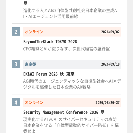
夏
進化する人とAIの自律型共創社会日本企業の生成A
I・AIエージェント活用最前線
2
オンライン
2026/09/02
BeyondTheBlack TOKYO 2026
CFO組織とAIが織りなす、次世代経営の羅針盤
3
東京都
2026/09/18
DX&AI Forum 2026 秋 東京
AGI時代のエージェンティックな自律型社会へAI×デ
ジタルを駆使した日本企業のAX戦略
4
オンライン
2026/08/26-27
Security Management Conference 2026 夏
現実化するAI vs AI のサイバーセキュリティの攻防
日本企業を守る「自律型能動的サイバー防御」を構
築せよ