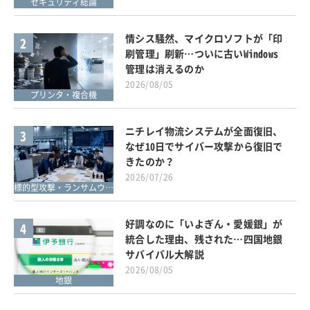
セキュリティ総論
情シス騒然、マイクロソフトが「印
2
刷管理」刷新…ついに古いWindows
管理は消えるのか
2026/08/05
プリンタ・複合機
ニチレイ物流システムが全面復旧、
3
なぜ10日でサイバー攻撃から復旧で
きたのか？
2026/07/26
標的型攻撃・ランサムウェア対策
好調なのに「いよぎん・愛媛銀」が
4
統合した理由、残された…四国地銀
サバイバル大解説
2026/08/05
地銀