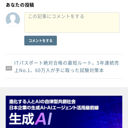
あなたの投稿
コメントをする
ITパスポート絶対合格の最短ルート。5年連続売
PR
PR
PR
上No.1、60万人が手に取った試験対策本