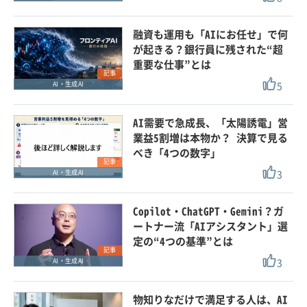
融資も運用も「AIにお任せ」で何
が起きる？銀行員に残された“超
重要な仕事”とは
記事
5
AI・生成AI
AI需要で急成長、「太陽誘電」営
業益5割増は本物か？ 決算で見る
べき「4つの数字」
記事
3
AI・生成AI
Copilot・ChatGPT・Gemini？ガ
ートナー流「AIアシスタント」選
定の“4つの基準”とは
記事
3
AI・生成AI
物知りなだけで満足する人は、AI