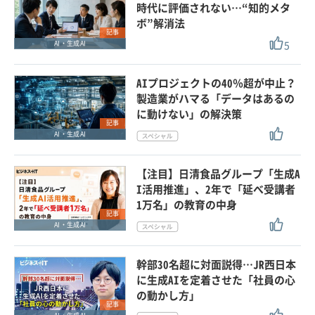
時代に評価されない…“知的メタ
ボ”解消法
記事
5
AI・生成AI
AIプロジェクトの40％超が中止？
製造業がハマる「データはあるの
に動けない」の解決策
記事
AI・生成AI
【注目】日清食品グループ「生成A
I活用推進」、2年で「延べ受講者
1万名」の教育の中身
記事
AI・生成AI
幹部30名超に対面説得…JR西日本
に生成AIを定着させた「社員の心
の動かし方」
記事