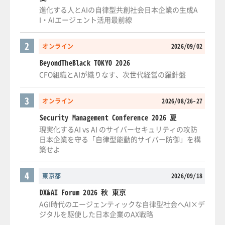
進化する人とAIの自律型共創社会日本企業の生成A
I・AIエージェント活用最前線
2
オンライン
2026/09/02
BeyondTheBlack TOKYO 2026
CFO組織とAIが織りなす、次世代経営の羅針盤
3
オンライン
2026/08/26-27
Security Management Conference 2026 夏
現実化するAI vs AI のサイバーセキュリティの攻防
日本企業を守る「自律型能動的サイバー防御」を構
築せよ
4
東京都
2026/09/18
DX&AI Forum 2026 秋 東京
AGI時代のエージェンティックな自律型社会へAI×デ
ジタルを駆使した日本企業のAX戦略