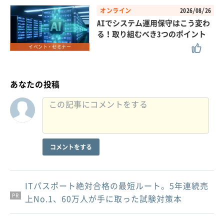
オンライン
2026/08/26
AIでシステム運用保守はこう変わ
る！取り組むべき3つのポイント
イベント・セミナー
あなたの投稿
コメントをする
ITパスポート絶対合格の最短ルート。5年連続売
PR
PR
PR
上No.1、60万人が手に取った試験対策本