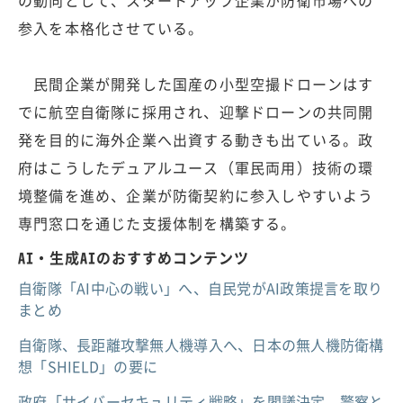
の動向として、スタートアップ企業が防衛市場への
参入を本格化させている。
民間企業が開発した国産の小型空撮ドローンはす
でに航空自衛隊に採用され、迎撃ドローンの共同開
発を目的に海外企業へ出資する動きも出ている。政
府はこうしたデュアルユース（軍民両用）技術の環
境整備を進め、企業が防衛契約に参入しやすいよう
専門窓口を通じた支援体制を構築する。
AI・生成AIのおすすめコンテンツ
自衛隊「AI中心の戦い」へ、自民党がAI政策提言を取り
まとめ
自衛隊、長距離攻撃無人機導入へ、日本の無人機防衛構
想「SHIELD」の要に
政府「サイバーセキュリティ戦略」を閣議決定 警察と