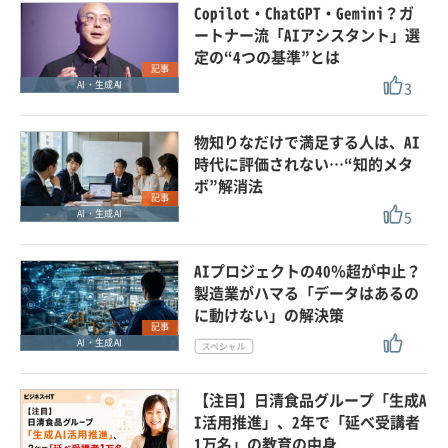
Copilot・ChatGPT・Gemini？ガ
ートナー流「AIアシスタント」選
定の“4つの基準”とは
記事
3
AI・生成AI
物知りなだけで満足する人は、AI
時代に評価されない…“知的メタ
ボ”解消法
記事
5
AI・生成AI
AIプロジェクトの40％超が中止？
製造業がハマる「データはあるの
に動けない」の解決策
記事
AI・生成AI
【注目】日清食品グループ「生成A
I活用推進」、2年で「延べ受講者
1万名」の教育の中身