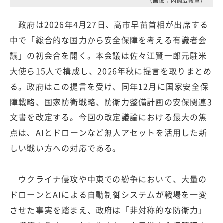
（画像：内閣広報室）
政府は2026年4月27日、高市早苗首相が出席する
中で「総合的な国力から安全保障を考える有識者会
議」の初会合を開く。本会議は佐々江賢一郎元駐米
大使ら15人で構成し、2026年秋に提言を取りまとめ
る。政府はこの提言を受け、同年12月に国家安全保
障戦略、国家防衛戦略、防衛力整備計画の安保関連3
文書を改定する。今回の改定議論における最大の焦
点は、AIとドローンなど無人アセットを活用した新
しい戦い方への対応である。
ウクライナ侵攻や中東での紛争において、大量の
ドローンとAIによる自動制御システムが戦場を一変
させた事実を踏まえ、政府は「非対称的な防衛力」