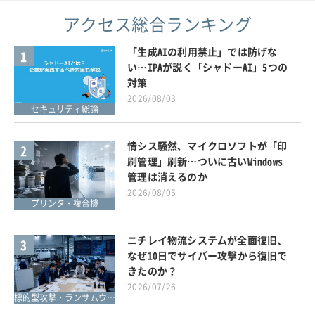
アクセス総合ランキング
「生成AIの利用禁止」では防げな
1
い…IPAが説く「シャドーAI」5つの
対策
2026/08/03
セキュリティ総論
情シス騒然、マイクロソフトが「印
2
刷管理」刷新…ついに古いWindows
管理は消えるのか
2026/08/05
プリンタ・複合機
ニチレイ物流システムが全面復旧、
3
なぜ10日でサイバー攻撃から復旧で
きたのか？
2026/07/26
標的型攻撃・ランサムウェア対策