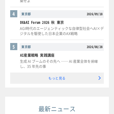
築せよ
4
東京都
2026/09/18
DX&AI Forum 2026 秋 東京
AGI時代のエージェンティックな自律型社会へAI×デ
ジタルを駆使した日本企業のAX戦略
5
東京都
2026/08/28
AI産業戦略 実践講座
生成 AI ブームのその先へ ── AI 産業全体を俯瞰
し、35 年先の事
もっと見る
最新ニュース