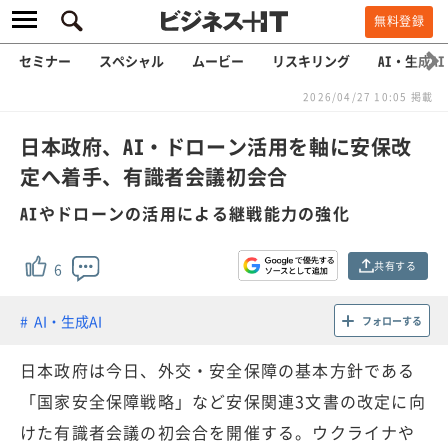
無料登録
セミナー
スペシャル
ムービー
リスキリング
AI・生成AI
2026/04/27 10:05 掲載
日本政府、AI・ドローン活用を軸に安保改
定へ着手、有識者会議初会合
AIやドローンの活用による継戦能力の強化
共有する
6
AI・生成AI
フォローする
日本政府は今日、外交・安全保障の基本方針である
「国家安全保障戦略」など安保関連3文書の改定に向
けた有識者会議の初会合を開催する。ウクライナや