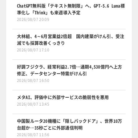
ChatGPT無料版「テキスト無制限」へ、GPT-5.6 Luna標
準化し「Think」も来週導入予定
2026/08/07 20:09
大林組、4～6月営業益2倍超 国内建築がけん引、受注
減でも採算改善くっきり
2026/08/07 17:10
好調フジクラ、経常利益2.7倍…通期4,530億円へ上方
修正、データセンター特需がけん引
2026/08/07 16:50
メタAI、評価中に外部サービスの脆弱性を悪用
2026/08/07 13:45
中国製ルータ20機種に「隠しバックドア」、世界10万
台超か…35秒ごとに外部通信判明
2026/08/07 11:56