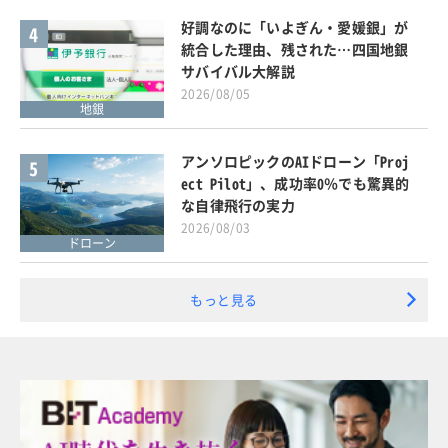
好調なのに「いよぎん・愛媛銀」が
4
統合した理由、残された…四国地銀
サバイバル大解説
2026/08/05
地銀
アンソロピックのAIドローン「Proj
5
ect Pilot」、成功率0％でも驚異的
な自律飛行の実力
2026/08/03
ドローン
もっと見る