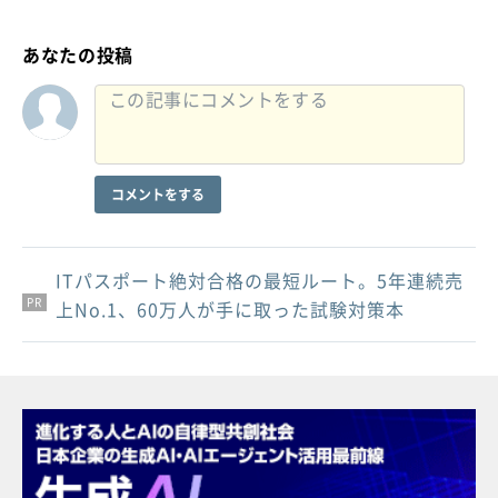
あなたの投稿
コメントをする
ITパスポート絶対合格の最短ルート。5年連続売
PR
PR
PR
上No.1、60万人が手に取った試験対策本