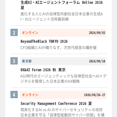
生成AI・AIエージェントフォーラム Online 2026
夏
進化する人とAIの自律型共創社会日本企業の生成A
I・AIエージェント活用最前線
2
オンライン
2026/09/02
BeyondTheBlack TOKYO 2026
CFO組織とAIが織りなす、次世代経営の羅針盤
3
東京都
2026/09/18
DX&AI Forum 2026 秋 東京
AGI時代のエージェンティックな自律型社会へAI×デ
ジタルを駆使した日本企業のAX戦略
4
オンライン
2026/08/26-27
Security Management Conference 2026 夏
現実化するAI vs AI のサイバーセキュリティの攻防
日本企業を守る「自律型能動的サイバー防御」を構