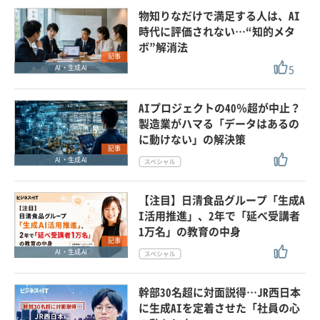
物知りなだけで満足する人は、AI
時代に評価されない…“知的メタ
ボ”解消法
記事
5
AI・生成AI
AIプロジェクトの40％超が中止？
製造業がハマる「データはあるの
に動けない」の解決策
記事
AI・生成AI
【注目】日清食品グループ「生成A
I活用推進」、2年で「延べ受講者
1万名」の教育の中身
記事
AI・生成AI
幹部30名超に対面説得…JR西日本
に生成AIを定着させた「社員の心