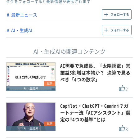
タグをフォローすると最新情報が表示されます
最新ニュース
フォローする
AI・生成AI
フォローする
AI・生成AIの関連コンテンツ
AI需要で急成長、「太陽誘電」営
業益5割増は本物か？ 決算で見る
べき「4つの数字」
記事
2
AI・生成AI
Copilot・ChatGPT・Gemini？ガ
ートナー流「AIアシスタント」選
定の“4つの基準”とは
記事
3
AI・生成AI