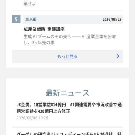
築せよ
5
東京都
2026/08/28
AI産業戦略 実践講座
生成 AI ブームのその先へ ── AI 産業全体を俯瞰
し、35 年先の事
もっと見る
最新ニュース
JX金属、1Q営業益814億円 AI関連需要や市況改善で通
期営業益を420億円上方修正
2026/08/06 19:25
グーグルの研究者ジェフ・ディーン氏ら4人が退社、科