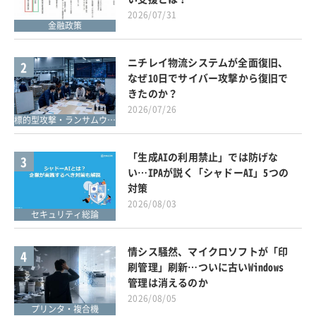
2026/07/31
金融政策
ニチレイ物流システムが全面復旧、
2
なぜ10日でサイバー攻撃から復旧で
きたのか？
2026/07/26
標的型攻撃・ランサムウェア対策
「生成AIの利用禁止」では防げな
3
い…IPAが説く「シャドーAI」5つの
対策
2026/08/03
セキュリティ総論
情シス騒然、マイクロソフトが「印
4
刷管理」刷新…ついに古いWindows
管理は消えるのか
2026/08/05
プリンタ・複合機