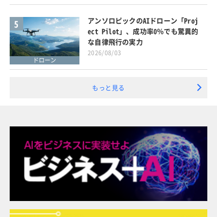
アンソロピックのAIドローン「Proj
5
ect Pilot」、成功率0％でも驚異的
な自律飛行の実力
2026/08/03
ドローン
もっと見る