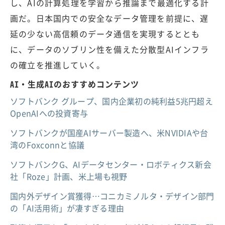
し、AIの計算処理を学習から推論まで最適化する計
画だ。日本国内での安全なデータ管理を前提に、遅
延の少ない高信頼のデータ通信を実現するととも
に、データのソブリン性を備えた分散型AIインフラ
の確立を推進していく。
AI・生成AIのおすすめコンテンツ
ソフトバンク グループ、国内企業初の純利益5兆円超え
OpenAIへの投資寄与
ソフトバンクが国産AIサーバー製造へ、米NVIDIAや台
湾のFoxconnと協議
ソフトバンクG、AIデータセンター・ロボティクス新会
社「Roze」計画、米上場も視野
国内外デザイン賞獲得…コニカミノルタ・デザイン部門
の「AI活用術」が凄すぎる理由