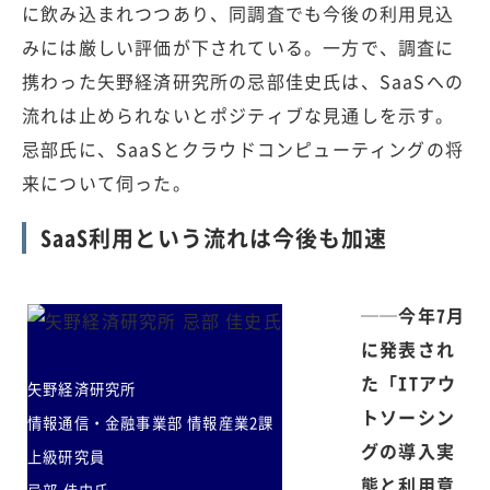
に飲み込まれつつあり、同調査でも今後の利用見込
みには厳しい評価が下されている。一方で、調査に
携わった矢野経済研究所の忌部佳史氏は、SaaSへの
流れは止められないとポジティブな見通しを示す。
忌部氏に、SaaSとクラウドコンピューティングの将
来について伺った。
SaaS利用という流れは今後も加速
──今年7月
に発表され
た「ITアウ
矢野経済研究所
トソーシン
情報通信・金融事業部 情報産業2課
グの導入実
上級研究員
態と利用意