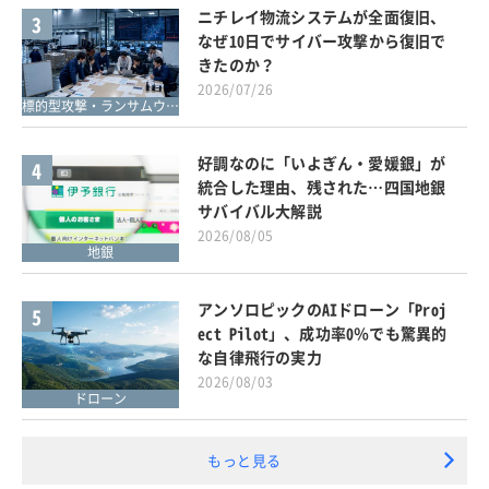
ニチレイ物流システムが全面復旧、
3
なぜ10日でサイバー攻撃から復旧で
きたのか？
2026/07/26
標的型攻撃・ランサムウェア対策
好調なのに「いよぎん・愛媛銀」が
4
統合した理由、残された…四国地銀
サバイバル大解説
2026/08/05
地銀
アンソロピックのAIドローン「Proj
5
ect Pilot」、成功率0％でも驚異的
な自律飛行の実力
2026/08/03
ドローン
もっと見る