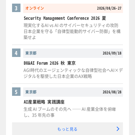
3
オンライン
2026/08/26-27
Security Management Conference 2026 夏
現実化するAI vs AI のサイバーセキュリティの攻防
日本企業を守る「自律型能動的サイバー防御」を構
築せよ
4
東京都
2026/09/18
DX&AI Forum 2026 秋 東京
AGI時代のエージェンティックな自律型社会へAI×デ
ジタルを駆使した日本企業のAX戦略
5
東京都
2026/08/28
AI産業戦略 実践講座
生成 AI ブームのその先へ ── AI 産業全体を俯瞰
し、35 年先の事
もっと見る