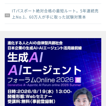
ITパスポート絶対合格の最短ルート。5年連続売
PR
PR
PR
上No.1、60万人が手に取った試験対策本