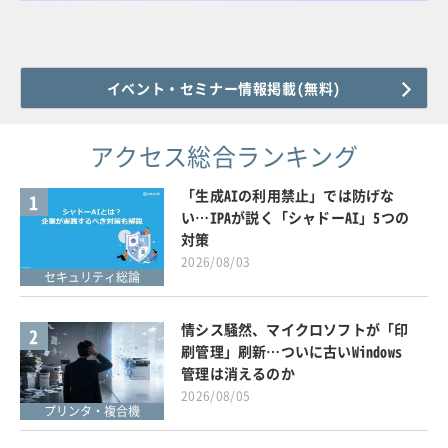
イベント・セミナー情報掲載(無料)
アクセス総合ランキング
「生成AIの利用禁止」では防げな
1
い…IPAが説く「シャドーAI」5つの
対策
2026/08/03
セキュリティ総論
情シス騒然、マイクロソフトが「印
2
刷管理」刷新…ついに古いWindows
管理は消えるのか
2026/08/05
プリンタ・複合機