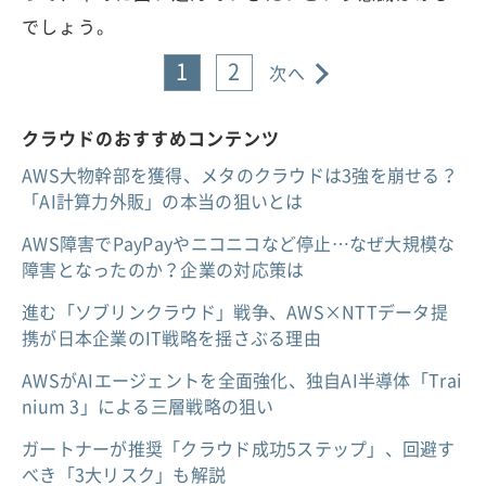
でしょう。
1
2
次へ
クラウドのおすすめコンテンツ
AWS大物幹部を獲得、メタのクラウドは3強を崩せる？
「AI計算力外販」の本当の狙いとは
AWS障害でPayPayやニコニコなど停止…なぜ大規模な
障害となったのか？企業の対応策は
進む「ソブリンクラウド」戦争、AWS×NTTデータ提
携が日本企業のIT戦略を揺さぶる理由
AWSがAIエージェントを全面強化、独自AI半導体「Trai
nium 3」による三層戦略の狙い
ガートナーが推奨「クラウド成功5ステップ」、回避す
べき「3大リスク」も解説