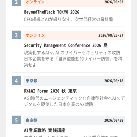
2
オンライン
2026/09/02
BeyondTheBlack TOKYO 2026
CFO組織とAIが織りなす、次世代経営の羅針盤
3
オンライン
2026/08/26-27
Security Management Conference 2026 夏
現実化するAI vs AI のサイバーセキュリティの攻防
日本企業を守る「自律型能動的サイバー防御」を構
築せよ
4
東京都
2026/09/18
DX&AI Forum 2026 秋 東京
AGI時代のエージェンティックな自律型社会へAI×デ
ジタルを駆使した日本企業のAX戦略
5
東京都
2026/08/28
AI産業戦略 実践講座