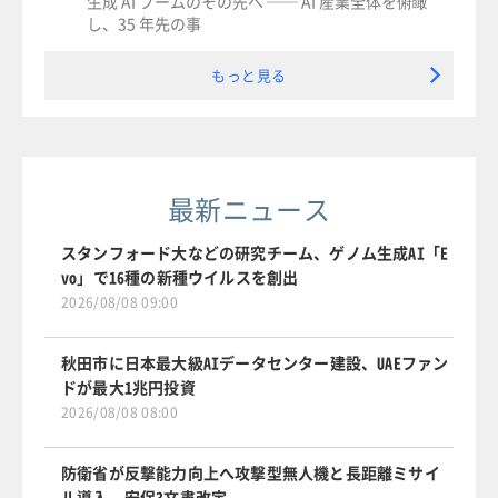
生成 AI ブームのその先へ ── AI 産業全体を俯瞰
し、35 年先の事
もっと見る
最新ニュース
スタンフォード大などの研究チーム、ゲノム生成AI「E
vo」で16種の新種ウイルスを創出
2026/08/08 09:00
秋田市に日本最大級AIデータセンター建設、UAEファン
ドが最大1兆円投資
2026/08/08 08:00
防衛省が反撃能力向上へ攻撃型無人機と長距離ミサイ
ル導入、安保3文書改定