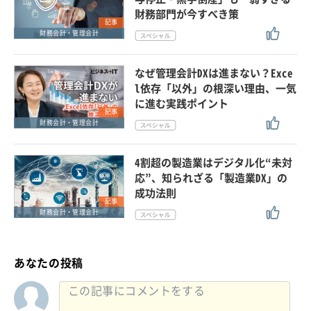
財務部門が今すべき策
記事
財務会計・管理会計
なぜ管理会計DXは進まない？Exce
l依存「以外」の根深い理由、一気
に進む実践ポイント
記事
財務会計・管理会計
4割超の製造業はデジタル化“未対
応”、知られざる「製造業DX」の
成功法則
記事
財務会計・管理会計
あなたの投稿