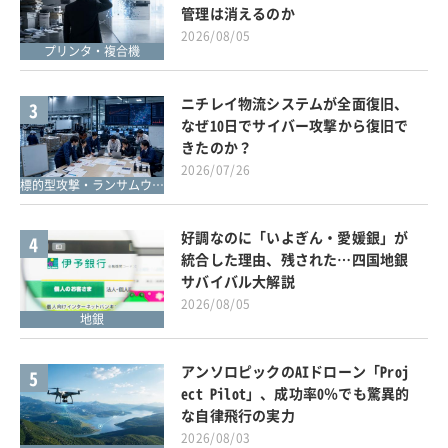
管理は消えるのか
2026/08/05
プリンタ・複合機
ニチレイ物流システムが全面復旧、
3
なぜ10日でサイバー攻撃から復旧で
きたのか？
2026/07/26
標的型攻撃・ランサムウェア対策
好調なのに「いよぎん・愛媛銀」が
4
統合した理由、残された…四国地銀
サバイバル大解説
2026/08/05
地銀
アンソロピックのAIドローン「Proj
5
ect Pilot」、成功率0％でも驚異的
な自律飛行の実力
2026/08/03