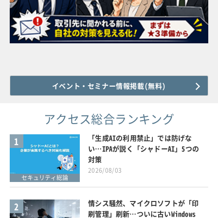
イベント・セミナー情報掲載(無料)
アクセス総合ランキング
「生成AIの利用禁止」では防げな
1
い…IPAが説く「シャドーAI」5つの
対策
2026/08/03
セキュリティ総論
情シス騒然、マイクロソフトが「印
2
刷管理」刷新…ついに古いWindows