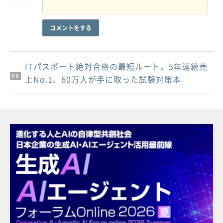
コメントをする
ITパスポート絶対合格の最短ルート。5年連続売
PR
PR
PR
上No.1、60万人が手に取った試験対策本