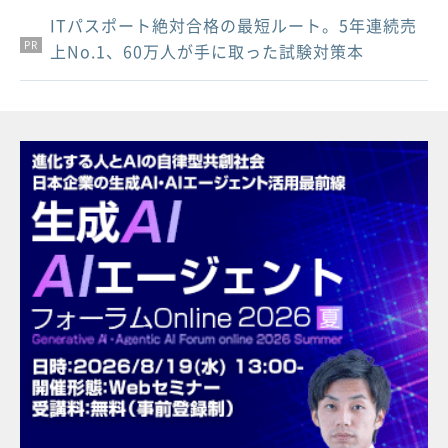
ITパスポート絶対合格の最短ルート。5年連続売
PR
PR
PR
上No.1、60万人が手に取った試験対策本