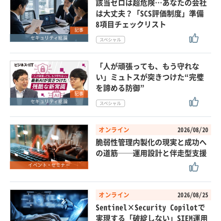
該当ゼロは超危険…あなたの会社
は大丈夫？「SCS評価制度」準備
8項目チェックリスト
記事
セキュリティ総論
「人が頑張っても、もう守れな
い」ミュトスが突きつけた“完璧
を諦める防御”
記事
セキュリティ総論
オンライン
2026/08/20
脆弱性管理内製化の現実と成功へ
の道筋──運用設計と伴走型支援
イベント・セミナー
オンライン
2026/08/25
Sentinel×Security Copilotで
実現する「破綻しない」SIEM運用