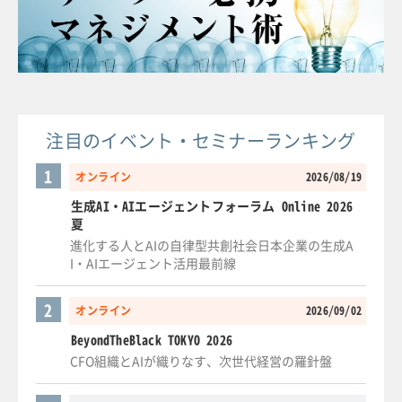
注目のイベント・セミナーランキング
1
オンライン
2026/08/19
生成AI・AIエージェントフォーラム Online 2026
夏
進化する人とAIの自律型共創社会日本企業の生成A
I・AIエージェント活用最前線
2
オンライン
2026/09/02
BeyondTheBlack TOKYO 2026
CFO組織とAIが織りなす、次世代経営の羅針盤