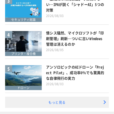
3
い…IPAが説く「シャドーAI」5つの
対策
2026/08/03
セキュリティ総論
情シス騒然、マイクロソフトが「印
4
刷管理」刷新…ついに古いWindows
管理は消えるのか
2026/08/05
プリンタ・複合機
アンソロピックのAIドローン「Proj
5
ect Pilot」、成功率0％でも驚異的
な自律飛行の実力
2026/08/03
ドローン
もっと見る