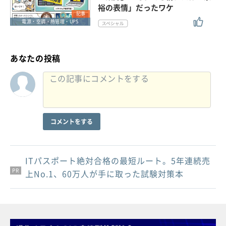
裕の表情」だったワケ
記事
電源・空調・熱管理・UPS
あなたの投稿
コメントをする
ITパスポート絶対合格の最短ルート。5年連続売
PR
PR
PR
上No.1、60万人が手に取った試験対策本