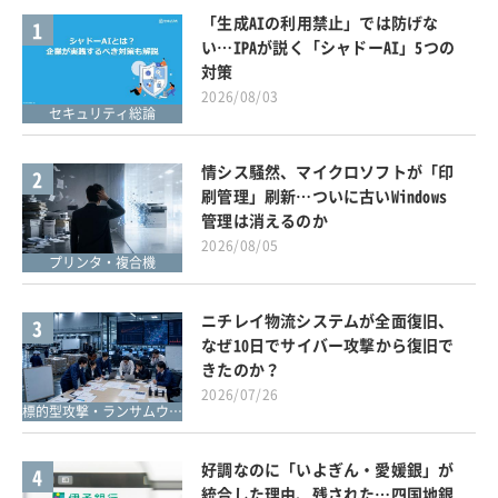
「生成AIの利用禁止」では防げな
1
い…IPAが説く「シャドーAI」5つの
対策
2026/08/03
セキュリティ総論
情シス騒然、マイクロソフトが「印
2
刷管理」刷新…ついに古いWindows
管理は消えるのか
2026/08/05
プリンタ・複合機
ニチレイ物流システムが全面復旧、
3
なぜ10日でサイバー攻撃から復旧で
きたのか？
2026/07/26
標的型攻撃・ランサムウェア対策
好調なのに「いよぎん・愛媛銀」が
4
統合した理由、残された…四国地銀