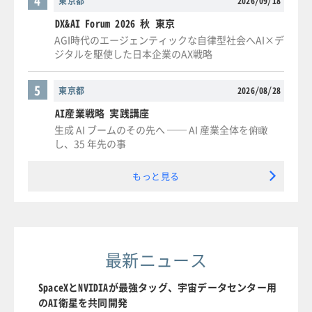
4
東京都
2026/09/18
DX&AI Forum 2026 秋 東京
AGI時代のエージェンティックな自律型社会へAI×デ
ジタルを駆使した日本企業のAX戦略
5
東京都
2026/08/28
AI産業戦略 実践講座
生成 AI ブームのその先へ ── AI 産業全体を俯瞰
し、35 年先の事
もっと見る
最新ニュース
SpaceXとNVIDIAが最強タッグ、宇宙データセンター用
のAI衛星を共同開発