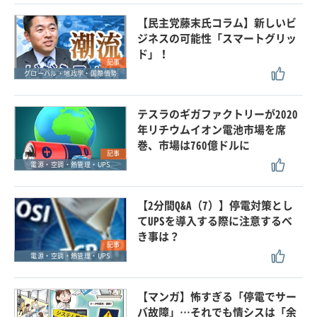
【民主党藤末氏コラム】新しいビ
ジネスの可能性「スマートグリッ
ド」！
記事
グローバル・地政学・国際情勢
テスラのギガファクトリーが2020
年リチウムイオン電池市場を席
巻、市場は760億ドルに
記事
電源・空調・熱管理・UPS
【2分間Q&A（7）】停電対策とし
てUPSを導入する際に注意するべ
き事は？
記事
電源・空調・熱管理・UPS
【マンガ】怖すぎる「停電でサー
バ故障」…それでも情シスは「余