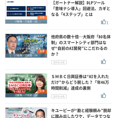
【ガートナー解説】DLPツール
「意味ナシ導入」回避法、カギと
なる「4ステップ」とは
記事
1
IT戦略・IT投資・DX
他府県の数十倍…大阪府「80名体
制」のスマートシティ部門はな
ぜ“自前のAI開発”にこだわるの
記事
か？
IT戦略・IT投資・DX
ＳＭＢＣ日興証券は“AIを入れた
だけ”からどう脱した？「年46万
時間削減」達成の裏側
記事
IT戦略・IT投資・DX
キユーピーが“勘と経験頼み”脱却
に踏み出したワケ、データでつな