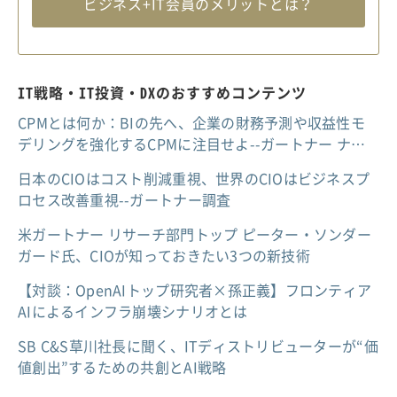
ビジネス+IT会員のメリットとは？
IT戦略・IT投資・DXのおすすめコンテンツ
CPMとは何か：BIの先へ、企業の財務予測や収益性モ
デリングを強化するCPMに注目せよ--ガートナー ナ…
日本のCIOはコスト削減重視、世界のCIOはビジネスプ
ロセス改善重視--ガートナー調査
米ガートナー リサーチ部門トップ ピーター・ソンダー
ガード氏、CIOが知っておきたい3つの新技術
【対談：OpenAIトップ研究者×孫正義】フロンティア
AIによるインフラ崩壊シナリオとは
SB C&S草川社長に聞く、ITディストリビューターが“価
値創出”するための共創とAI戦略