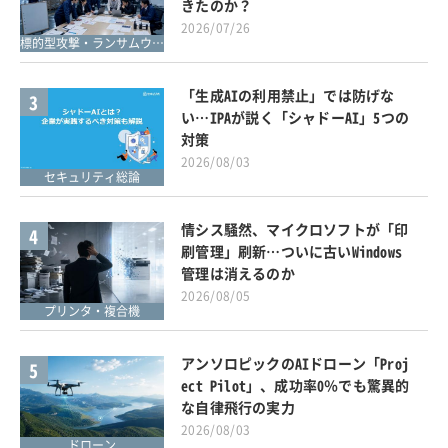
きたのか？
2026/07/26
標的型攻撃・ランサムウェア対策
「生成AIの利用禁止」では防げな
3
い…IPAが説く「シャドーAI」5つの
対策
2026/08/03
セキュリティ総論
情シス騒然、マイクロソフトが「印
4
刷管理」刷新…ついに古いWindows
管理は消えるのか
2026/08/05
プリンタ・複合機
アンソロピックのAIドローン「Proj
5
ect Pilot」、成功率0％でも驚異的
な自律飛行の実力
2026/08/03
ドローン