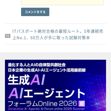
コメントをする
ITパスポート絶対合格の最短ルート。5年連続売
PR
PR
PR
上No.1、60万人が手に取った試験対策本