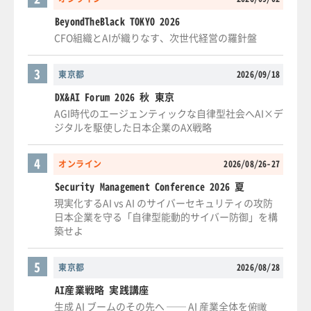
BeyondTheBlack TOKYO 2026
CFO組織とAIが織りなす、次世代経営の羅針盤
3
東京都
2026/09/18
DX&AI Forum 2026 秋 東京
AGI時代のエージェンティックな自律型社会へAI×デ
ジタルを駆使した日本企業のAX戦略
4
オンライン
2026/08/26-27
Security Management Conference 2026 夏
現実化するAI vs AI のサイバーセキュリティの攻防
日本企業を守る「自律型能動的サイバー防御」を構
築せよ
5
東京都
2026/08/28
AI産業戦略 実践講座
生成 AI ブームのその先へ ── AI 産業全体を俯瞰