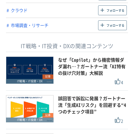
クラウド
フォローする
市場調査・リサーチ
フォローする
IT戦略・IT投資・DXの関連コンテンツ
なぜ「Copilot」から機密情報ダ
ダ漏れ…？ガートナー流「AI特有
の抜け穴対策」大解説
記事
4
IT戦略・IT投資・DX
誤回答で訴訟に発展？ガートナー
流「生成AIリスク」を回避する“4
つのチェック項目”
記事
2
IT戦略・IT投資・DX