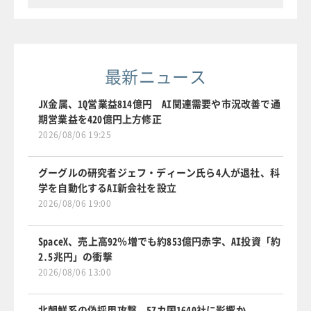
最新ニュース
JX金属、1Q営業益814億円 AI関連需要や市況改善で通
期営業益を420億円上方修正
2026/08/06 19:25
グーグルの研究者ジェフ・ディーン氏ら4人が退社、科
学を自動化するAI新会社を設立
2026/08/06 19:00
SpaceX、売上高92％増でも約853億円赤字、AI投資「約
2.5兆円」の衝撃
2026/08/06 13:00
北朝鮮系の偽採用攻撃、57カ国1640社に影響か