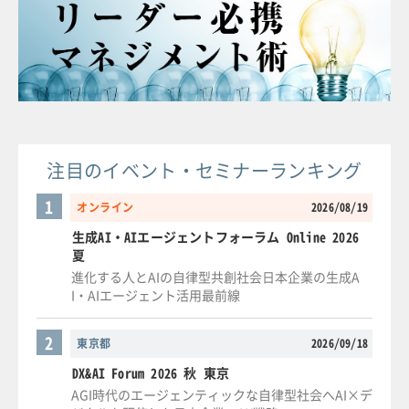
注目のイベント・セミナーランキング
1
オンライン
2026/08/19
生成AI・AIエージェントフォーラム Online 2026
夏
進化する人とAIの自律型共創社会日本企業の生成A
I・AIエージェント活用最前線
2
東京都
2026/09/18
DX&AI Forum 2026 秋 東京
AGI時代のエージェンティックな自律型社会へAI×デ