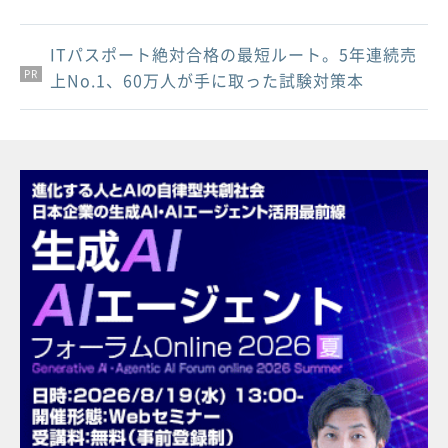
ITパスポート絶対合格の最短ルート。5年連続売
PR
PR
PR
上No.1、60万人が手に取った試験対策本