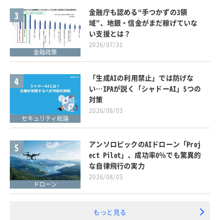
金融庁も認める“手つかずの3領
3
域”、地銀・信金がまだ稼げていな
い支援とは？
2026/07/31
金融政策
「生成AIの利用禁止」では防げな
4
い…IPAが説く「シャドーAI」5つの
対策
2026/08/03
セキュリティ総論
アンソロピックのAIドローン「Proj
5
ect Pilot」、成功率0％でも驚異的
な自律飛行の実力
2026/08/03
ドローン
もっと見る