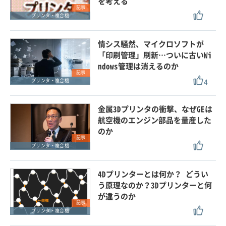
を考える
記事
プリンタ・複合機
情シス騒然、マイクロソフトが
「印刷管理」刷新…ついに古いWi
ndows管理は消えるのか
記事
4
プリンタ・複合機
金属3Dプリンタの衝撃、なぜGEは
航空機のエンジン部品を量産した
のか
記事
プリンタ・複合機
4Dプリンターとは何か？ どうい
う原理なのか？3Dプリンターと何
が違うのか
記事
プリンタ・複合機