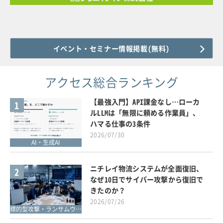
イベント・セミナー情報掲載(無料)
アクセス総合ランキング
【最強入門】API課金なし…ローカ
1
ルLLMは「無限に頼める作業員」、
ハマる仕事の3条件
2026/07/30
AI・生成AI
ニチレイ物流システムが全面復旧、
2
なぜ10日でサイバー攻撃から復旧で
きたのか？
2026/07/26
標的型攻撃・ランサムウェア対策