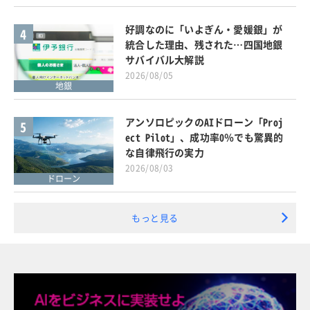
好調なのに「いよぎん・愛媛銀」が
4
統合した理由、残された…四国地銀
サバイバル大解説
2026/08/05
地銀
アンソロピックのAIドローン「Proj
5
ect Pilot」、成功率0％でも驚異的
な自律飛行の実力
2026/08/03
ドローン
もっと見る