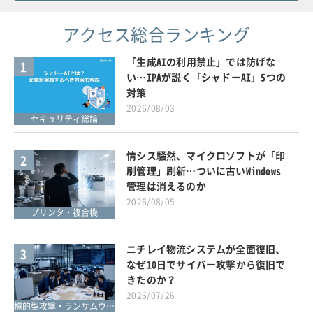
アクセス総合ランキング
「生成AIの利用禁止」では防げな
1
い…IPAが説く「シャドーAI」5つの
対策
2026/08/03
セキュリティ総論
情シス騒然、マイクロソフトが「印
2
刷管理」刷新…ついに古いWindows
管理は消えるのか
2026/08/05
プリンタ・複合機
ニチレイ物流システムが全面復旧、
3
なぜ10日でサイバー攻撃から復旧で
きたのか？
2026/07/26
標的型攻撃・ランサムウェア対策