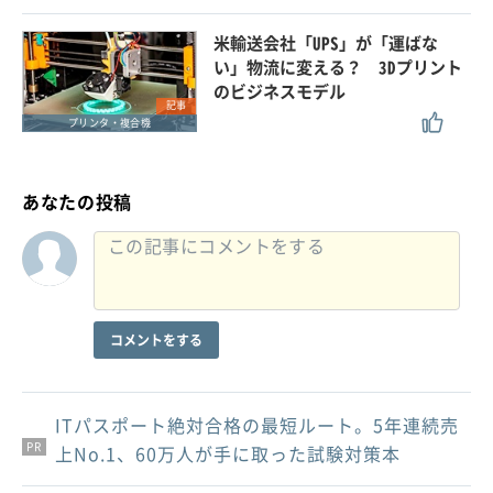
米輸送会社「UPS」が「運ばな
い」物流に変える？ 3Dプリント
のビジネスモデル
記事
プリンタ・複合機
あなたの投稿
コメントをする
ITパスポート絶対合格の最短ルート。5年連続売
PR
PR
PR
上No.1、60万人が手に取った試験対策本