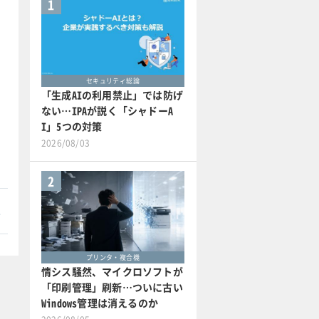
1
セキュリティ総論
「生成AIの利用禁止」では防げ
ない…IPAが説く「シャドーA
I」5つの対策
2026/08/03
2
本
プリンタ・複合機
情シス騒然、マイクロソフトが
「印刷管理」刷新…ついに古い
Windows管理は消えるのか