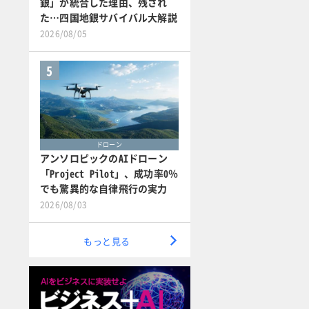
銀」が統合した理由、残され
た…四国地銀サバイバル大解説
2026/08/05
5
ドローン
アンソロピックのAIドローン
「Project Pilot」、成功率0％
でも驚異的な自律飛行の実力
2026/08/03
もっと見る