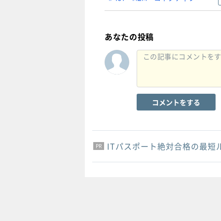
あなたの投稿
コメントをする
ITパスポート絶対合格の最短
PR
PR
PR