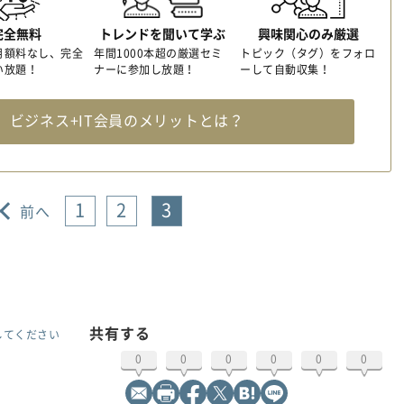
完全無料
トレンドを聞いて学ぶ
興味関心のみ厳選
月額料なし、完全
年間1000本超の厳選セミ
トピック（タグ）をフォロ
い放題！
ナーに参加し放題！
ーして自動収集！
料
ビジネス+IT会員のメリットとは？
1
2
3
前へ
共有する
してください
0
0
0
0
0
0