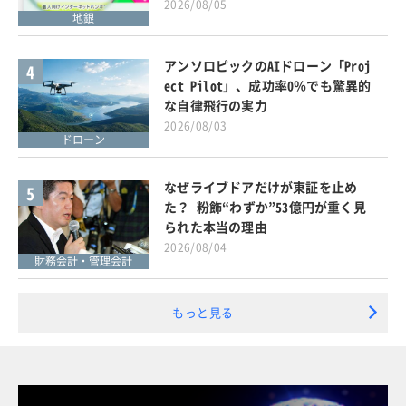
2026/08/05
地銀
アンソロピックのAIドローン「Proj
4
ect Pilot」、成功率0％でも驚異的
な自律飛行の実力
2026/08/03
ドローン
なぜライブドアだけが東証を止め
5
た？ 粉飾“わずか”53億円が重く見
られた本当の理由
2026/08/04
財務会計・管理会計
もっと見る