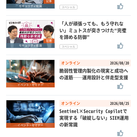
記事
セキュリティ総論
「人が頑張っても、もう守れな
い」ミュトスが突きつけた“完璧
を諦める防御”
記事
セキュリティ総論
オンライン
2026/08/20
脆弱性管理内製化の現実と成功へ
の道筋──運用設計と伴走型支援
イベント・セミナー
オンライン
2026/08/25
Sentinel×Security Copilotで
実現する「破綻しない」SIEM運用
の新常識
イベント・セミナー