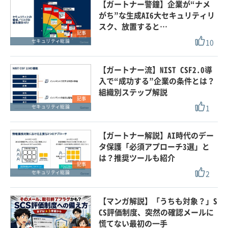
【ガートナー警鐘】企業が“ナメ
がち”な生成AI6大セキュリティリ
スク、放置すると…
記事
10
セキュリティ総論
【ガートナー流】NIST CSF2.0導
入で“成功する”企業の条件とは？
組織別ステップ解説
記事
1
セキュリティ総論
【ガートナー解説】AI時代のデー
タ保護「必須アプローチ3選」と
は？推奨ツールも紹介
記事
2
セキュリティ総論
【マンガ解説】「うちも対象？」S
CS評価制度、突然の確認メールに
慌てない最初の一手