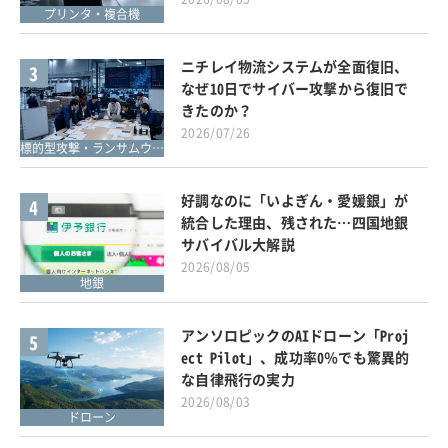
プリンタ・複合機
ニチレイ物流システムが全面復旧、
3
なぜ10日でサイバー攻撃から復旧で
きたのか？
2026/07/26
標的型攻撃・ランサムウェア対策
好調なのに「いよぎん・愛媛銀」が
4
統合した理由、残された…四国地銀
サバイバル大解説
2026/08/05
地銀
アンソロピックのAIドローン「Proj
5
ect Pilot」、成功率0％でも驚異的
な自律飛行の実力
2026/08/03
ドローン