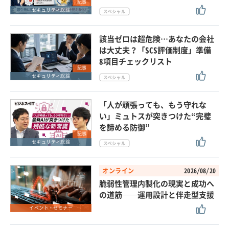
記事
セキュリティ総論
該当ゼロは超危険…あなたの会社
は大丈夫？「SCS評価制度」準備
8項目チェックリスト
記事
セキュリティ総論
「人が頑張っても、もう守れな
い」ミュトスが突きつけた“完璧
を諦める防御”
記事
セキュリティ総論
オンライン
2026/08/20
脆弱性管理内製化の現実と成功へ
の道筋──運用設計と伴走型支援
イベント・セミナー