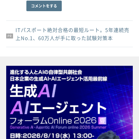
コメントをする
ITパスポート絶対合格の最短ルート。5年連続売
PR
PR
PR
上No.1、60万人が手に取った試験対策本