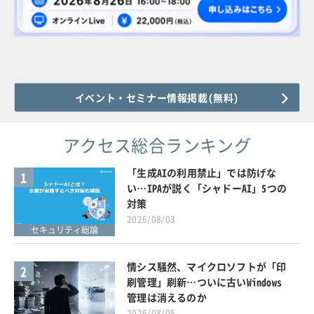
イベント・セミナー情報掲載(無料)
アクセス総合ランキング
「生成AIの利用禁止」では防げな
1
い…IPAが説く「シャドーAI」5つの
対策
2026/08/03
セキュリティ総論
情シス騒然、マイクロソフトが「印
2
刷管理」刷新…ついに古いWindows
管理は消えるのか
2026/08/05