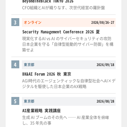
BeyondTheBlack TOKYO 2026
CFO組織とAIが織りなす、次世代経営の羅針盤
3
オンライン
2026/08/26-27
Security Management Conference 2026 夏
現実化するAI vs AI のサイバーセキュリティの攻防
日本企業を守る「自律型能動的サイバー防御」を構
築せよ
4
東京都
2026/09/18
DX&AI Forum 2026 秋 東京
AGI時代のエージェンティックな自律型社会へAI×デ
ジタルを駆使した日本企業のAX戦略
5
東京都
2026/08/28
AI産業戦略 実践講座
生成 AI ブームのその先へ ── AI 産業全体を俯瞰
し、35 年先の事