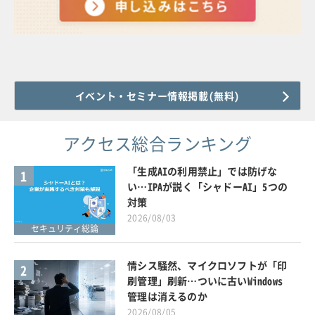
イベント・セミナー情報掲載(無料)
アクセス総合ランキング
「生成AIの利用禁止」では防げな
1
い…IPAが説く「シャドーAI」5つの
対策
2026/08/03
セキュリティ総論
情シス騒然、マイクロソフトが「印
2
刷管理」刷新…ついに古いWindows
管理は消えるのか
2026/08/05