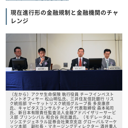
現在進行形の金融規制と金融機関のチャ
レンジ
（左から）アクサ生命保険 執行役員 チーフインベスト
メントオフィサー 松山明弘氏、三井住友信託銀行 リス
ク統括部 マーケットリスク統括グループ長 多良康彦
氏、キャピタスコンサルティング 代表取締役 森本祐司
氏、新日本有限責任監査法人金融アドバイザリーサービ
ス部 プリンシパル 和合谷 與志雄氏。（モデレータは、
ソシエテジェネラル証券会社東京支店 グローバルマーケ
ッツ本部 副社長・マネージングディレクター 酒井重人