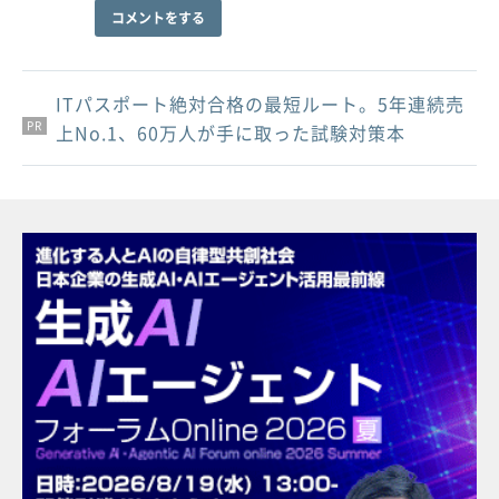
コメントをする
ITパスポート絶対合格の最短ルート。5年連続売
PR
PR
PR
上No.1、60万人が手に取った試験対策本