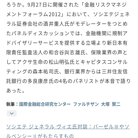
ろうか。9月27日に開催された「金融リスクマネジ
メントフォーラム2012」において、ソシエテジェネ
ラル証券会社の酒井重人氏がモデレーターをつとめ
たパネルディスカッションでは、金融機関に規制ア
ドバイザリーサービスを提供する立場より新日本有
限責任監査法人の和合谷與志雄氏、保険業界の声と
してアクサ生命の松山明弘氏とキャピタスコンサル
ティングの森本祐司氏、銀行業界からは三井住友信
託銀行の多良康彦氏の4名のパネリストが本音で語り
あった。
執筆：
国際金融総合研究センター ファルチザン 大塚 賢二
ソシエテ ジェネラル ヴィエ氏対談：バーゼルⅢやソ
ルベンシーⅡがもたらすもの