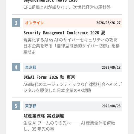
CFO組織とAIが織りなす、次世代経営の羅針盤
3
オンライン
2026/08/26-27
Security Management Conference 2026 夏
現実化するAI vs AI のサイバーセキュリティの攻防
日本企業を守る「自律型能動的サイバー防御」を構
築せよ
4
東京都
2026/09/18
DX&AI Forum 2026 秋 東京
AGI時代のエージェンティックな自律型社会へAI×デ
ジタルを駆使した日本企業のAX戦略
5
東京都
2026/08/28
AI産業戦略 実践講座
生成 AI ブームのその先へ ── AI 産業全体を俯瞰
し、35 年先の事