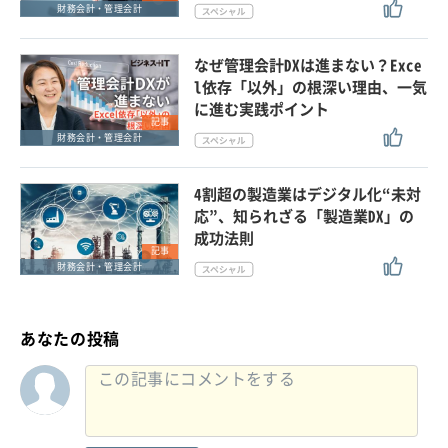
財務会計・管理会計
なぜ管理会計DXは進まない？Exce
l依存「以外」の根深い理由、一気
に進む実践ポイント
記事
財務会計・管理会計
4割超の製造業はデジタル化“未対
応”、知られざる「製造業DX」の
成功法則
記事
財務会計・管理会計
あなたの投稿