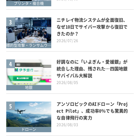
プリンタ・複合機
ニチレイ物流システムが全面復旧、
3
なぜ10日でサイバー攻撃から復旧で
きたのか？
2026/07/26
標的型攻撃・ランサムウェア対策
好調なのに「いよぎん・愛媛銀」が
4
統合した理由、残された…四国地銀
サバイバル大解説
2026/08/05
地銀
アンソロピックのAIドローン「Proj
5
ect Pilot」、成功率0％でも驚異的
な自律飛行の実力
2026/08/03
ドローン