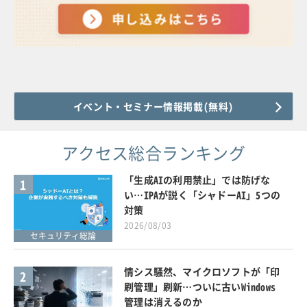
イベント・セミナー情報掲載(無料)
アクセス総合ランキング
「生成AIの利用禁止」では防げな
1
い…IPAが説く「シャドーAI」5つの
対策
2026/08/03
セキュリティ総論
情シス騒然、マイクロソフトが「印
2
刷管理」刷新…ついに古いWindows
管理は消えるのか