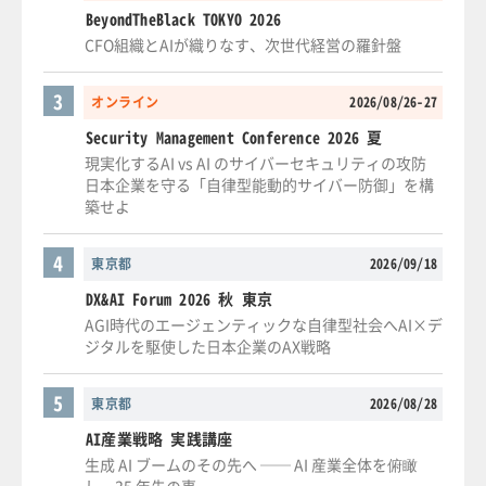
BeyondTheBlack TOKYO 2026
CFO組織とAIが織りなす、次世代経営の羅針盤
3
オンライン
2026/08/26-27
Security Management Conference 2026 夏
現実化するAI vs AI のサイバーセキュリティの攻防
日本企業を守る「自律型能動的サイバー防御」を構
築せよ
4
東京都
2026/09/18
DX&AI Forum 2026 秋 東京
AGI時代のエージェンティックな自律型社会へAI×デ
ジタルを駆使した日本企業のAX戦略
5
東京都
2026/08/28
AI産業戦略 実践講座
生成 AI ブームのその先へ ── AI 産業全体を俯瞰
し、35 年先の事