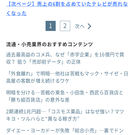
【次ページ】売上の6割を占めていたテレビが売れな
くなった
1
2
次へ
流通・小売業界のおすすめコンテンツ
過去最高益のコメ兵、なぜ「赤字企業」を16億円で買
収？ 狙う「売却前データ」の正体
「外食離れ」で明暗…他社は苦戦もマック・サイゼ・日
高屋の客数が増え続けるワケ
明暗を分ける…苦戦の東急・小田急・西武ら百貨店と
「勝ち組百貨店」の意外な差
2期連続1兆円超…「コスモス薬品」はなぜ強い？マツ
キヨ・ツルハらと“異なる稼ぎ方”
ダイエー・ヨーカドーが失敗「総合小売」…裏でドン