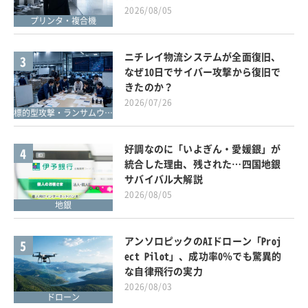
2026/08/05
プリンタ・複合機
ニチレイ物流システムが全面復旧、
3
なぜ10日でサイバー攻撃から復旧で
きたのか？
2026/07/26
標的型攻撃・ランサムウェア対策
好調なのに「いよぎん・愛媛銀」が
4
統合した理由、残された…四国地銀
サバイバル大解説
2026/08/05
地銀
アンソロピックのAIドローン「Proj
5
ect Pilot」、成功率0％でも驚異的
な自律飛行の実力
2026/08/03
ドローン