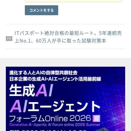
コメントをする
ITパスポート絶対合格の最短ルート。5年連続売
PR
PR
PR
上No.1、60万人が手に取った試験対策本