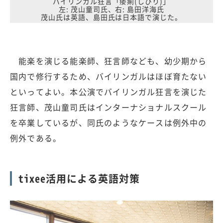
バイリンガル狂言「痿痢(しびり)」
左: 茂山童司氏、右: 島田洋海氏
茂山氏は英語、島田氏は日本語で演じた。
能楽を演じる能楽師、狂言師なども、幼少期から
国内で修行するため、バイリンガルはほぼ育たない
といってよい。本公演でバイリンガル狂言を演じた
狂言師、茂山童司氏はインターナショナルスクール
を卒業しているが、同氏のようなケースは例外中の
例外である。
tixee活用による英語対策