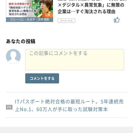
×デジタル×異常気象」に無策の
企業は…すぐ淘汰される理由
記事
グローバル・地政学・国際情勢
あなたの投稿
コメントをする
ITパスポート絶対合格の最短ルート。5年連続売
PR
PR
PR
上No.1、60万人が手に取った試験対策本