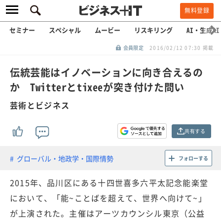
無料登録
セミナー
スペシャル
ムービー
リスキリング
AI・生成AI
会員限定
2016/02/12 07:30 掲載
伝統芸能はイノベーションに向き合えるの
か Twitterとtixeeが突き付けた問い
芸術とビジネス
共有する
グローバル・地政学・国際情勢
フォローする
2015年、品川区にある十四世喜多六平太記念能楽堂
において、「能~ことばを超えて、世界へ向けて~」
が上演された。主催はアーツカウンシル東京（公益