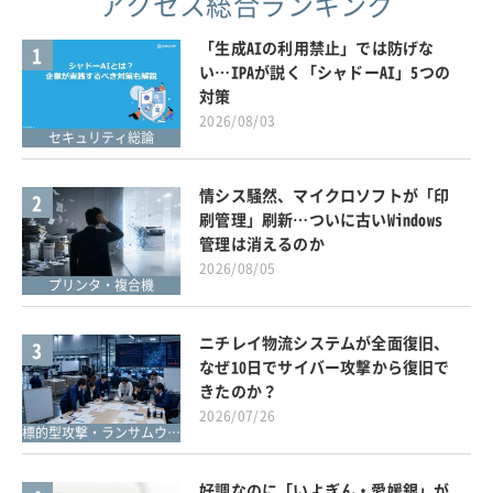
アクセス総合ランキング
「生成AIの利用禁止」では防げな
1
い…IPAが説く「シャドーAI」5つの
対策
2026/08/03
セキュリティ総論
情シス騒然、マイクロソフトが「印
2
刷管理」刷新…ついに古いWindows
管理は消えるのか
2026/08/05
プリンタ・複合機
ニチレイ物流システムが全面復旧、
3
なぜ10日でサイバー攻撃から復旧で
きたのか？
2026/07/26
標的型攻撃・ランサムウェア対策
好調なのに「いよぎん・愛媛銀」が