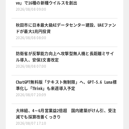
vo」で16種の新種ウイルスを創出
2026/08/08 09:00
秋田市に日本最大級AIデータセンター建設、UAEファン
ドが最大1兆円投資
2026/08/08 08:00
防衛省が反撃能力向上へ攻撃型無人機と長距離ミサイ
ル導入、安保3文書改定
2026/08/08 07:00
ChatGPT無料版「テキスト無制限」へ、GPT-5.6 Luna標
準化し「Think」も来週導入予定
2026/08/07 20:09
大林組、4～6月営業益2倍超 国内建築がけん引、受注
減でも採算改善くっきり
2026/08/07 17:10