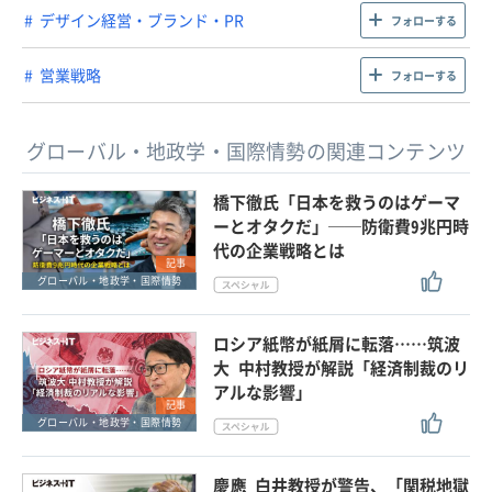
デザイン経営・ブランド・PR
フォローする
営業戦略
フォローする
グローバル・地政学・国際情勢の関連コンテンツ
橋下徹氏「日本を救うのはゲーマ
ーとオタクだ」──防衛費9兆円時
代の企業戦略とは
記事
グローバル・地政学・国際情勢
ロシア紙幣が紙屑に転落……筑波
大 中村教授が解説「経済制裁のリ
アルな影響」
記事
グローバル・地政学・国際情勢
慶應 白井教授が警告、「関税地獄