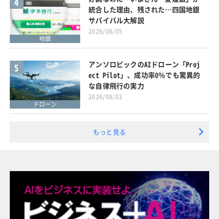
4
統合した理由、残された…四国地銀
サバイバル大解説
2026/08/05
地銀
アンソロピックのAIドローン「Proj
5
ect Pilot」、成功率0％でも驚異的
な自律飛行の実力
2026/08/03
ドローン
もっと見る