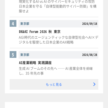
現実化するAI vs AI のサイバーセキュリティの攻防
日本企業を守る「自律型能動的サイバー防御」を構
築せよ
4
東京都
2026/09/18
DX&AI Forum 2026 秋 東京
AGI時代のエージェンティックな自律型社会へAI×デ
ジタルを駆使した日本企業のAX戦略
5
東京都
2026/08/28
AI産業戦略 実践講座
生成 AI ブームのその先へ ── AI 産業全体を俯瞰
し、35 年先の事
もっと見る