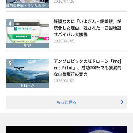
2026/07/26
標的型攻撃・ランサムウェア対策
好調なのに「いよぎん・愛媛銀」が
4
統合した理由、残された…四国地銀
サバイバル大解説
2026/08/05
地銀
アンソロピックのAIドローン「Proj
5
ect Pilot」、成功率0％でも驚異的
な自律飛行の実力
2026/08/03
ドローン
もっと見る