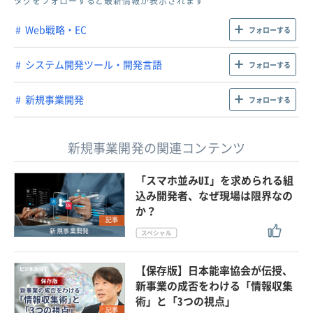
タグをフォローすると最新情報が表示されます
Web戦略・EC
フォローする
システム開発ツール・開発言語
フォローする
新規事業開発
フォローする
新規事業開発の関連コンテンツ
「スマホ並みUI」を求められる組
込み開発者、なぜ現場は限界なの
か？
記事
新規事業開発
【保存版】日本能率協会が伝授、
新事業の成否をわける「情報収集
術」と「3つの視点」
記事