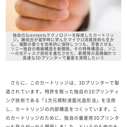
独自のScententsテクノロジーを採用したカートリッ
ジ。藤田氏が留学時に学んだマイクロ流路技術も生か
し、複数の香りを効率的に保持しつつも、芳香させる、
ソニー独自の微細構造を新開発。その特殊構造は、ソニ
ーの光ディスク技術を進化させた、新開発の高精細かつ
高速な3Dプリンターで量産を実現したいう
さらに、このカートリッジは、3Dプリンターで製
造されています。特許を取った独自の3Dプリンティ
ング技術である「1次元規制液面光造形法」を活用
し、カートリッジの内部構造をつくっています。こ
のカートリッジのために、独自の量産用3Dプリンタ
ーも我々が一から開発しました。というのも他の大