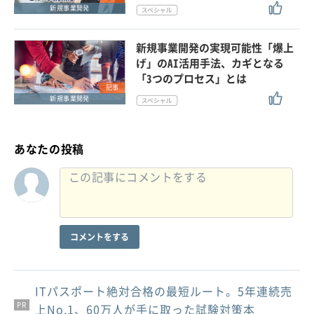
新規事業開発
新規事業開発の実現可能性「爆上
げ」のAI活用手法、カギとなる
「3つのプロセス」とは
記事
新規事業開発
あなたの投稿
コメントをする
ITパスポート絶対合格の最短ルート。5年連続売
PR
PR
PR
上No.1、60万人が手に取った試験対策本