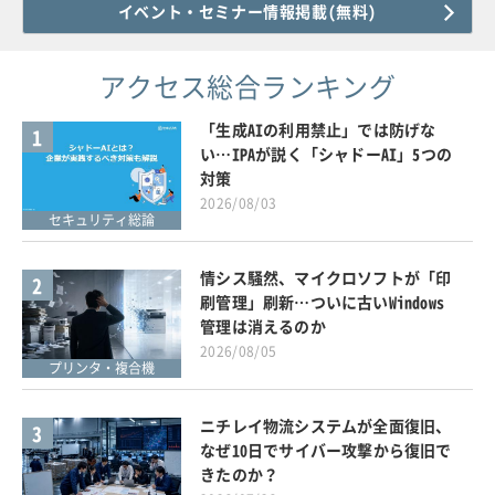
イベント・セミナー情報掲載(無料)
アクセス総合ランキング
「生成AIの利用禁止」では防げな
1
い…IPAが説く「シャドーAI」5つの
対策
2026/08/03
セキュリティ総論
情シス騒然、マイクロソフトが「印
2
刷管理」刷新…ついに古いWindows
管理は消えるのか
2026/08/05
プリンタ・複合機
ニチレイ物流システムが全面復旧、
3
なぜ10日でサイバー攻撃から復旧で
きたのか？