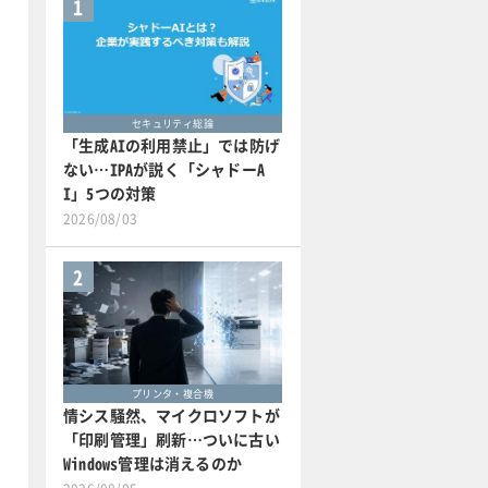
1
セキュリティ総論
「生成AIの利用禁止」では防げ
ない…IPAが説く「シャドーA
I」5つの対策
2026/08/03
2
プリンタ・複合機
情シス騒然、マイクロソフトが
「印刷管理」刷新…ついに古い
Windows管理は消えるのか