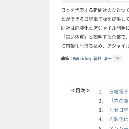
日本を代表する新聞社のひとつ
とができる日経電子版を提供し
同社は内製化とアジャイル開発
「古い体質」と説明する企業で
に内製化へ持ち込み、アジャイ
執筆：
Publickey 新野 淳一
＜目次＞
日経電子
「穴の空
なぜ日経
内製化は
メンバー