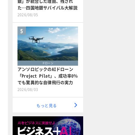
銀」が統合した理由、残され
た…四国地銀サバイバル大解説
2026/08/05
5
ドローン
アンソロピックのAIドローン
「Project Pilot」、成功率0％
でも驚異的な自律飛行の実力
2026/08/03
もっと見る