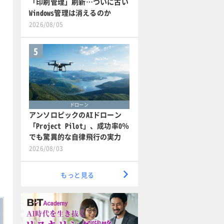
「印刷管理」刷新…ついに古い
Windows管理は消えるのか
2026/08/05
5
ドローン
アンソロピックのAIドローン
「Project Pilot」、成功率0％
でも驚異的な自律飛行の実力
2026/08/03
もっと見る