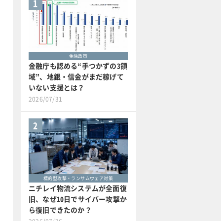
1
金融政策
金融庁も認める“手つかずの3領
域”、地銀・信金がまだ稼げて
いない支援とは？
2026/07/31
2
標的型攻撃・ランサムウェア対策
ニチレイ物流システムが全面復
旧、なぜ10日でサイバー攻撃か
ら復旧できたのか？