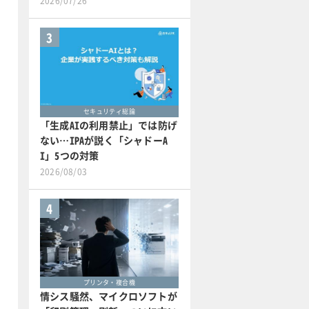
2026/07/26
3
セキュリティ総論
「生成AIの利用禁止」では防げ
ない…IPAが説く「シャドーA
I」5つの対策
2026/08/03
4
プリンタ・複合機
情シス騒然、マイクロソフトが