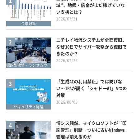
1
域”、地銀・信金がまだ稼げていな
い支援とは？
2026/07/31
金融政策
ニチレイ物流システムが全面復旧、
2
なぜ10日でサイバー攻撃から復旧で
きたのか？
2026/07/26
標的型攻撃・ランサムウェア対策
「生成AIの利用禁止」では防げな
3
い…IPAが説く「シャドーAI」5つの
対策
2026/08/03
セキュリティ総論
情シス騒然、マイクロソフトが「印
4
刷管理」刷新…ついに古いWindows
管理は消えるのか