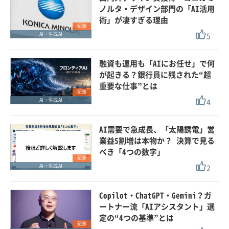
ノルタ・デザイン部門の「AI活用
術」が凄すぎる理由
記事
5
AI・生成AI
融資も運用も「AIにお任せ」で何
が起きる？銀行員に残された“超
重要な仕事”とは
記事
4
AI・生成AI
AI需要で急成長、「太陽誘電」営
業益5割増は本物か？ 決算で見る
べき「4つの数字」
記事
2
AI・生成AI
Copilot・ChatGPT・Gemini？ガ
ートナー流「AIアシスタント」選
定の“4つの基準”とは
記事