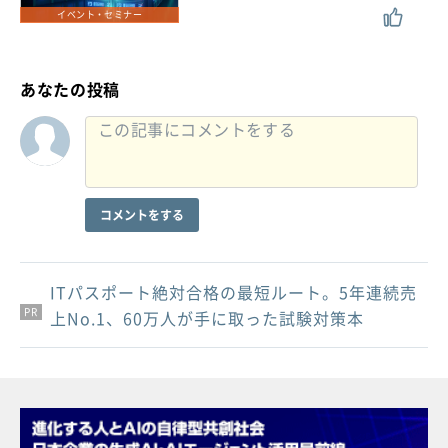
イベント・セミナー
あなたの投稿
コメントをする
ITパスポート絶対合格の最短ルート。5年連続売
PR
PR
PR
上No.1、60万人が手に取った試験対策本