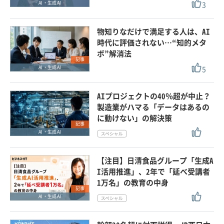
3
AI・生成AI
物知りなだけで満足する人は、AI
時代に評価されない…“知的メタ
ボ”解消法
記事
5
AI・生成AI
AIプロジェクトの40％超が中止？
製造業がハマる「データはあるの
に動けない」の解決策
記事
AI・生成AI
【注目】日清食品グループ「生成A
I活用推進」、2年で「延べ受講者
1万名」の教育の中身
記事
AI・生成AI