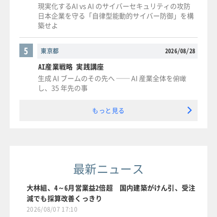
現実化するAI vs AI のサイバーセキュリティの攻防
日本企業を守る「自律型能動的サイバー防御」を構
築せよ
5
東京都
2026/08/28
AI産業戦略 実践講座
生成 AI ブームのその先へ ── AI 産業全体を俯瞰
し、35 年先の事
もっと見る
最新ニュース
大林組、4～6月営業益2倍超 国内建築がけん引、受注
減でも採算改善くっきり
2026/08/07 17:10